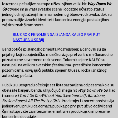
izuzetno upečatljive nastupe uživo. Njihov veliki hit
Way Down We
Go
otvorio im je vrata svetske scene i dodatno učvrstio status
jednog od najtraženijih imena modernog blues-rock zvuka, dok su
prepoznatljiv vizuelni identitet i koncertna energija postali njihov
zaštitni znak širom sveta.
BLUZ ROK FENOMEN SA ISLANDA KALEO PRVI PUT
NASTUPA U SRBIJI
Bend potiče iz islandskog mesta Mosfellsbær, a osnovali su ga
prijatelji koji su zajedničku muzičku viziju pretvorili u međunarodno
priznato ime savremene rock scene. Tokom karijere KALEO su
nastupali na velikim svetskim festivalima i prestižnim koncertnim
pozornicama, osvajajući publiku spojem bluesa, rocka i snažnog
autorskog pečata.
Publiku u Beogradu očekuje set lista sastavljena od pesama koje su
obeležile karijeru benda, uključujući mega hit
Way Down We Go
, kao
i numere
I Can’t Go On Without You, Save Yourself, Backbone,
Broken Bones
i
All The Pretty Girls
. Predstojeći koncert predstavlja
jedinstvenu priliku da domaća publika po prvi put uživo doživi bend
čiji nastupi važe za intenzivne, emotivne i produkcijski impresivne
koncertne događaje.