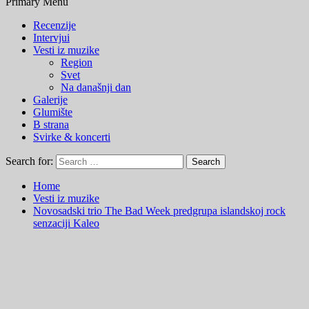
Primary Menu
Recenzije
Intervjui
Vesti iz muzike
Region
Svet
Na današnji dan
Galerije
Glumište
B strana
Svirke & koncerti
Search for:
Home
Vesti iz muzike
Novosadski trio The Bad Week predgrupa islandskoj rock
senzaciji Kaleo