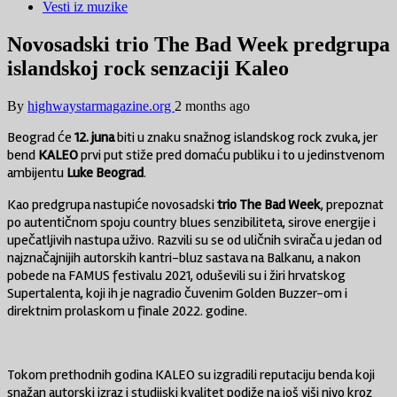
Vesti iz muzike
Novosadski trio The Bad Week predgrupa
islandskoj rock senzaciji Kaleo
By
highwaystarmagazine.org
2 months ago
Beograd će
12. juna
biti u znaku snažnog islandskog rock zvuka, jer
bend
KALEO
prvi put stiže pred domaću publiku i to u jedinstvenom
ambijentu
Luke Beograd
.
Kao predgrupa nastupiće novosadski
trio The Bad Week
, prepoznat
po autentičnom spoju country blues senzibiliteta, sirove energije i
upečatljivih nastupa uživo. Razvili su se od uličnih svirača u jedan od
najznačajnijih autorskih kantri-bluz sastava na Balkanu, a nakon
pobede na FAMUS festivalu 2021, oduševili su i žiri hrvatskog
Supertalenta, koji ih je nagradio čuvenim Golden Buzzer-om i
direktnim prolaskom u finale 2022. godine.
Tokom prethodnih godina KALEO su izgradili reputaciju benda koji
snažan autorski izraz i studijski kvalitet podiže na još viši nivo kroz