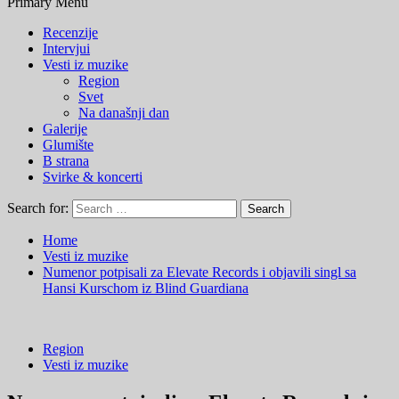
Primary Menu
Recenzije
Intervjui
Vesti iz muzike
Region
Svet
Na današnji dan
Galerije
Glumište
B strana
Svirke & koncerti
Search for:
Home
Vesti iz muzike
Numenor potpisali za Elevate Records i objavili singl sa
Hansi Kurschom iz Blind Guardiana
Region
Vesti iz muzike