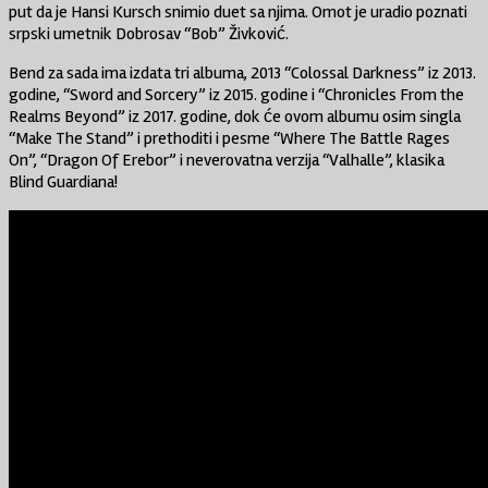
put da je Hansi Kursch snimio duet sa njima. Omot je uradio poznati
srpski umetnik Dobrosav “Bob” Živković.
Bend za sada ima izdata tri albuma, 2013 “Colossal Darkness” iz 2013.
godine, “Sword and Sorcery” iz 2015. godine i “Chronicles From the
Realms Beyond” iz 2017. godine, dok će ovom albumu osim singla
“Make The Stand” i prethoditi i pesme “Where The Battle Rages
On”, “Dragon Of Erebor” i neverovatna verzija “Valhalle”, klasika
Blind Guardiana!