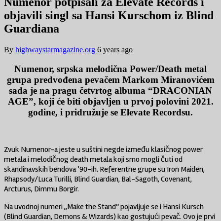
Numenor potpisali za Elevate Records i
objavili singl sa Hansi Kurschom iz Blind
Guardiana
By
highwaystarmagazine.org
6 years ago
Numenor, srpska melodična Power/Death metal
grupa predvođena pevačem Markom Miranovićem
sada je na pragu četvrtog albuma “DRACONIAN
AGE”, koji će biti objavljen u prvoj polovini 2021.
godine, i pridružuje se Elevate Recordsu.
Zvuk Numenor-a jeste u suštini negde između klasičnog power
metala i melodičnog death metala koji smo mogli čuti od
skandinavskih bendova ’90-ih. Referentne grupe su Iron Maiden,
Rhapsody/Luca Turilli, Blind Guardian, Bal-Sagoth, Covenant,
Arcturus, Dimmu Borgir.
Na uvodnoj numeri „Make the Stand“ pojavljuje se i Hansi Kürsch
(Blind Guardian, Demons & Wizards) kao gostujući pevač. Ovo je prvi