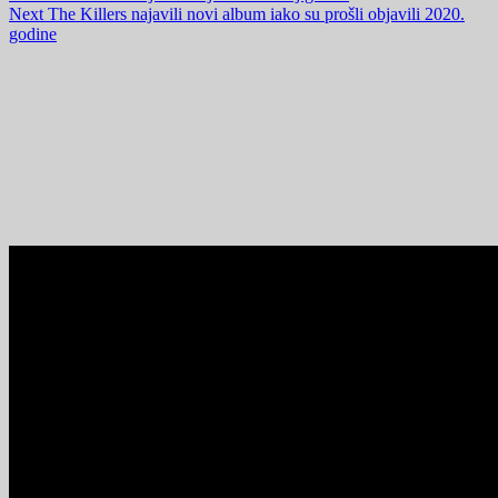
Next
The Killers najavili novi album iako su prošli objavili 2020.
godine