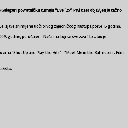
alager i povratničku turneju “Live ’25”. Prvi tizer objavljen je tačno
ove izjave snimljene uoči prvog zajedničkog nastupa posle 16 godina.
. godine, poručuje: – Način na koji se sve završilo… bio je
ilmovima “Shut Up and Play the Hits” i “Meet Me in the Bathroom”. Film
ržištu.