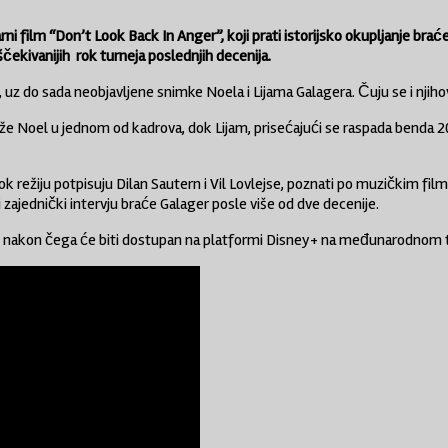
film “Don’t Look Back In Anger”, koji prati istorijsko okupljanje braće G
ščekivanijih
rok
turneja poslednjih decenija.
, uz do sada neobjavljene snimke Noela i Lijama Galagera. Čuju se i njih
Noel u jednom od kadrova, dok Lijam, prisećajući se raspada benda 2009
ok režiju potpisuju Dilan Sautern i Vil Lovlejse, poznati po muzičkim f
 zajednički intervju braće Galager posle više od dve decenije.
, nakon čega će biti dostupan na platformi Disney+ na međunarodnom t