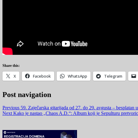
Share this:
X
Facebook
WhatsApp
Telegram
Post navigation
Previous
59. Zaječarska gitarijada od 27. do 29. avgusta – besplatan u
Next
Kako je nastao „Chaos A.D.“: Album koji je Sepulturu pretvorio 