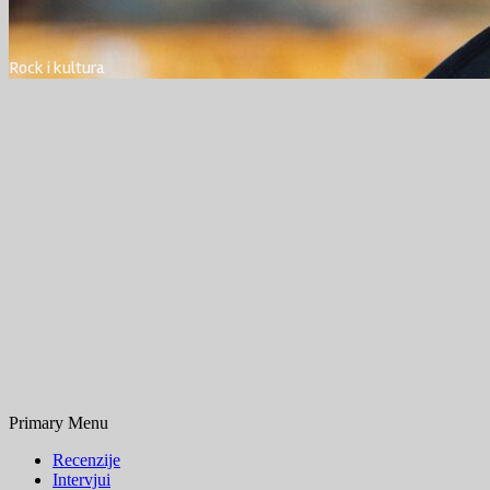
Rock i kultura
Primary Menu
Recenzije
Intervjui