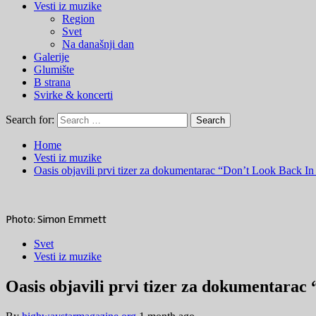
Vesti iz muzike
Region
Svet
Na današnji dan
Galerije
Glumište
B strana
Svirke & koncerti
Search for:
Home
Vesti iz muzike
Oasis objavili prvi tizer za dokumentarac “Don’t Look Back I
Photo: Simon Emmett
Svet
Vesti iz muzike
Oasis objavili prvi tizer za dokumentarac