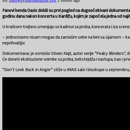
By
highwaystarmagazine.org
1 month ago
Fanovi benda Oasis dobili su prvi pogled na dugoočekivani dokumentarni 
godinu dana nakon koncerta u Kardifu, kojim je započela jedna od naji
U kratkom trejleru smenjuju se kadrovi sa proba, koncerata i iza scene
– Jednostavno nisam mogao da zamislim sebe na bini sa Lijamom – kaže 
neprihvatljiv.
Dokumentarac je osmislio Stiven Najt, autor serije “Peaky Blinders”, d
će doneti ekskluzivne snimke sa proba, bekstejdža i nastupa, kao i prvi
“Don’t Look Back In Anger” stiže u IMAX sale i bioskope u septembru