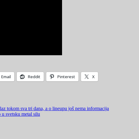
Email
Reddit
Pinterest
X
laz tokom sva tri dana, a o lineupu još nema informacija
u svetsku metal silu