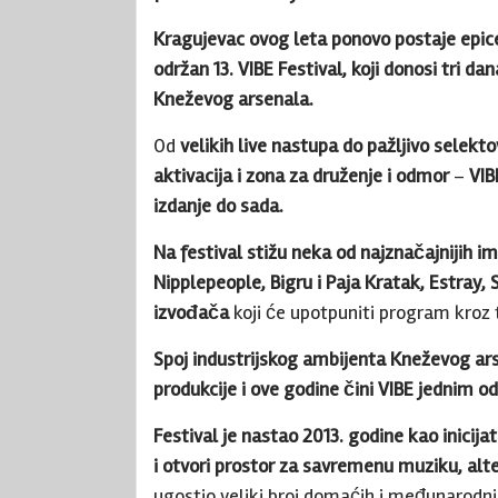
Kragujevac ovog leta ponovo postaje epice
održan 13. VIBE Festival, koji donosi tri d
Kneževog arsenala.
Od
velikih live nastupa do pažljivo selek
aktivacija i zona za druženje i odmor
–
VIB
izdanje do sada.
Na festival stižu neka od najznačajnijih i
Nipplepeople, Bigru i Paja Kratak, Estray, 
izvođača
koji će upotpuniti program kroz t
Spoj industrijskog ambijenta Kneževog ar
produkcije i ove godine čini VIBE jednim od
Festival je nastao 2013. godine kao inicij
i otvori prostor za savremenu muziku, alt
ugostio veliki broj domaćih i međunarodn