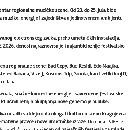
ntar regionalne muzičke scene. Od 23. do 25. jula biće
ana muzike, energije i zajedništva u jedinstvenom ambijentu
tovanog elektronskog zvuka,
preko
umetničkih instalacija,
E 2026. donosi najraznovrsnije i najambicioznije festivalsko
mena regionalne scene: Bad Copy, Buč Kesidi, Edo Maajka,
Stereo Banana, Vizelj, Kosmos Trip, Smola, kao i veliki broj DJ
ri dana.
senala, snažne koncertne energije i savremene festivalske
 ključnih letnjih okupljanja nove generacije publike.
ativa mladih sa idejom da obogati kulturnu scenu Kragujevca
ernativne pravce i nove umetničke izraze.
Do danas VIBE je
ih izvođača i postao
jedan od najvažnijih festivala za mlade