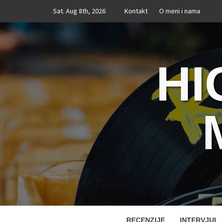
Skip
Sat. Aug 8th, 2026
Kontakt
O meni i nama
to
content
HI
RECENZIJE
INTERVJUI