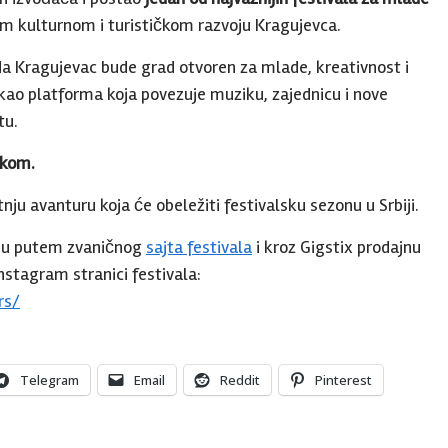
m kulturnom i turističkom razvoju Kragujevca.
da Kragujevac bude grad otvoren za mlade, kreativnost i
kao platforma koja povezuje muziku, zajednicu i nove
tu.
ikom.
etnju avanturu koja će obeležiti festivalsku sezonu u Srbiji.
 su putem zvaničnog
sajta festivala
i kroz Gigstix prodajnu
stagram stranici festivala:
rs/
Telegram
Email
Reddit
Pinterest