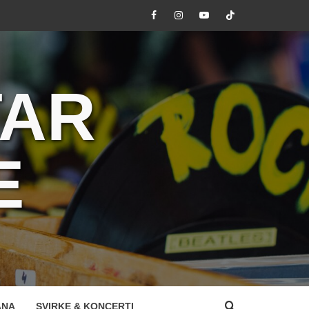
Facebook
Instagram
Youtube
Tik
Tok
TAR
E
ANA
SVIRKE & KONCERTI