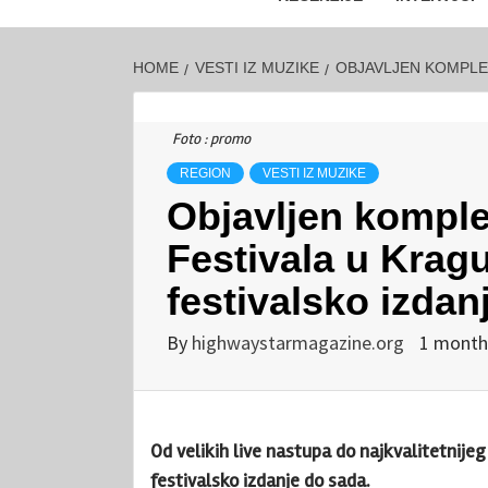
HOME
VESTI IZ MUZIKE
OBJAVLJEN KOMPLET
Foto : promo
REGION
VESTI IZ MUZIKE
Objavljen komple
Festivala u Kragu
festivalsko izdan
By
highwaystarmagazine.org
1 month
Od velikih live nastupa do najkvalitetnije
festivalsko izdanje do sada.