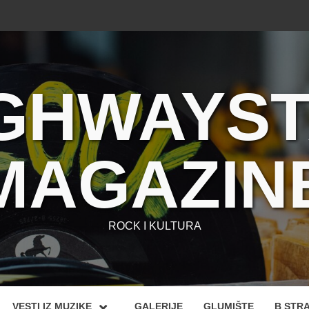
GHWAYS
MAGAZIN
ROCK I KULTURA
VESTI IZ MUZIKE
GALERIJE
GLUMIŠTE
B STR