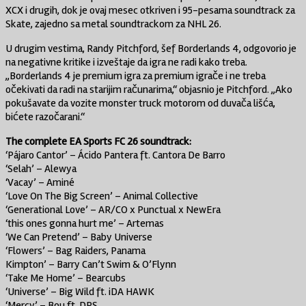
XCX i drugih, dok je ovaj mesec otkriven i 95-pesama soundtrack za
Skate, zajedno sa metal soundtrackom za NHL 26.
U drugim vestima, Randy Pitchford, šef Borderlands 4, odgovorio je
na negativne kritike i izveštaje da igra ne radi kako treba.
„Borderlands 4 je premium igra za premium igrače i ne treba
očekivati da radi na starijim računarima,“ objasnio je Pitchford. „Ako
pokušavate da vozite monster truck motorom od duvača lišća,
bićete razočarani.“
The complete EA Sports FC 26 soundtrack:
‘Pájaro Cantor’ ­– Ácido Pantera ft. Cantora De Barro
‘Selah’ – Alewya
‘Vacay’ – Aminé
‘Love On The Big Screen’ – Animal Collective
‘Generational Love’ – AR/CO x Punctual x NewEra
‘this ones gonna hurt me’ – Artemas
‘We Can Pretend’ – Baby Universe
‘Flowers’ – Bag Raiders, Panama
Kimpton’ – Barry Can’t Swim & O’Flynn
‘Take Me Home’ – Bearcubs
‘Universe’ – Big Wild ft. iDA HAWK
‘Mercy’ – Bou ft. DRS