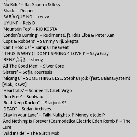
‘No Billo’ – Raf Saperra & Ikky
‘Shark’ – Reaper
‘SABÍA QUE NO’ – reezy
‘UYUNI’ – Rels B
‘Mountain Top’ – RIO KOSTA
‘London’s Burning’ – Rudimental ft. Idris Elba & Peter Xan
‘Cops & Robbers’ – Sammy Virji, Skepta
‘Can’t Hold Us’ – Sampa The Great
‘..THUS IS WHY ( I DON’T SPRING 4 LOVE )’ – Saya Gray
‘BENZ 奔驰’ – sheng
‘All The Good Men’ – Silver Gore
‘Sisters’ – Sofia Kourtesis
‘Miçanga ‘ – SOMETHING ELSE, Stephan Jolk (feat. BaianaSystem)
[Alok, Kawz]
‘Heartfalls’ – Sonnee ft. Caleb Virgo
‘Run Free’ – Soulwax
‘Beat Keep Rockin’’ – Starjunk 95
‘DEAD” – Sudan Archives
‘Stay In your Lane’ – Taiki Nulight x P Money x Jolie P
‘And Nothing Is Forever (Cosmodelica Electric Eden Remix)’ – The
Cure
‘Wild Inside’ – The Glitch Mob