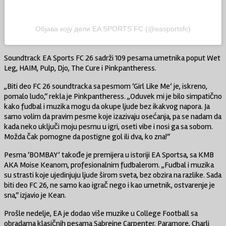
Објава коју дели EA SPORTS FC (@easportsfc)
Soundtrack EA Sports FC 26 sadrži 109 pesama umetnika poput Wet
Leg, HAIM, Pulp, Djo, The Cure i Pinkpantheress.
„Biti deo FC 26 soundtracka sa pesmom ‘Girl Like Me’ je, iskreno,
pomalo ludo,“ rekla je Pinkpantheress. „Oduvek mi je bilo simpatično
kako fudbal i muzika mogu da okupe ljude bez ikakvog napora. Ja
samo volim da pravim pesme koje izazivaju osećanja, pa se nadam da
kada neko uključi moju pesmu u igri, oseti vibe i nosi ga sa sobom.
Možda čak pomogne da postigne gol ili dva, ko zna!“
Pesma ‘BOMBAY’ takođe je premijera u istoriji EA Sportsa, sa KMB
AKA Moise Keanom, profesionalnim fudbalerom. „Fudbal i muzika
su strasti koje ujedinjuju ljude širom sveta, bez obzira na razlike. Sada
biti deo FC 26, ne samo kao igrač nego i kao umetnik, ostvarenje je
sna,“ izjavio je Kean.
Prošle nedelje, EA je dodao više muzike u College Football sa
obradama klasičnih pesama Sabreine Carpenter, Paramore, Charli