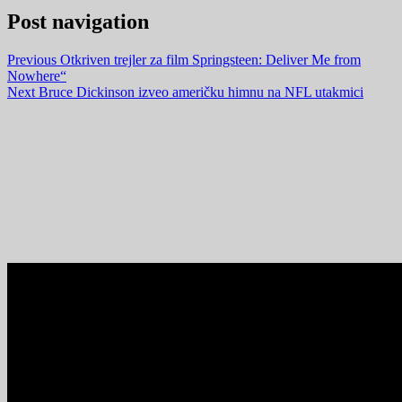
Post navigation
Previous
Otkriven trejler za film Springsteen: Deliver Me from
Nowhere“
Next
Bruce Dickinson izveo američku himnu na NFL utakmici