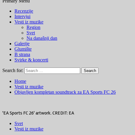
Primary Menu
Recenzije
Intervjui
Vesti iz muzike
Region
Svet
Na današnji dan
Galerije
Glumište
B strana
Svirke & koncerti
Search for:
Home
Vesti iz muzike
Objavljen kompletan soundtrack za EA Sports FC 26
'EA Sports FC 26' artwork. CREDIT: EA
Svet
Vesti iz muzike