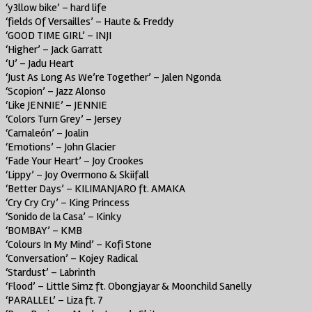
‘y3llow bike’ – hard life
‘fields Of Versailles’ – Haute & Freddy
‘GOOD TIME GIRL’ – INJI
‘Higher’ – Jack Garratt
‘U’ – Jadu Heart
‘Just As Long As We’re Together’ – Jalen Ngonda
‘Scopion’ – Jazz Alonso
‘Like JENNIE’ – JENNIE
‘Colors Turn Grey’ – Jersey
‘Camaleón’ – Joalin
‘Emotions’ – John Glacier
‘Fade Your Heart’ – Joy Crookes
‘Lippy’ – Joy Overmono & Skiifall
‘Better Days’ – KILIMANJARO ft. AMAKA
‘Cry Cry Cry’ – King Princess
‘Sonido de la Casa’ – Kinky
‘BOMBAY’ – KMB
‘Colours In My Mind’ – Kofi Stone
‘Conversation’ – Kojey Radical
‘Stardust’ – Labrinth
‘Flood’ – Little Simz ft. Obongjayar & Moonchild Sanelly
‘PARALLEL’ – Liza ft. 7