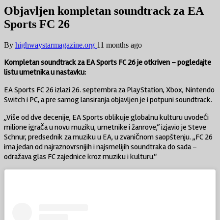
Objavljen kompletan soundtrack za EA
Sports FC 26
By
highwaystarmagazine.org
11 months ago
Kompletan soundtrack za EA Sports FC 26 je otkriven – pogledajte
listu umetnika u nastavku:
EA Sports FC 26 izlazi 26. septembra za PlayStation, Xbox, Nintendo
Switch i PC, a pre samog lansiranja objavljen je i potpuni soundtrack.
„Više od dve decenije, EA Sports oblikuje globalnu kulturu uvodeći
milione igrača u novu muziku, umetnike i žanrove,“ izjavio je Steve
Schnur, predsednik za muziku u EA, u zvaničnom saopštenju. „FC 26
ima jedan od najraznovrsnijih i najsmelijih soundtraka do sada –
odražava glas FC zajednice kroz muziku i kulturu.“