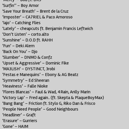
‘Surfin’’ – Boy Amor
‘Save Your Breath’ – Brent de la Cruz
‘Imposter’ – CA7RIEL & Paco Amoroso
‘Iajo’ – Catching Flies
‘Lately’ – cheapcuts ft. Benjamin Francis Leftwich
‘Don’t Listen’ – corto.alto
‘Sunshine’ – D.O.D ft. RAHH
‘Fun’ – Deki Alem
‘Back On You’ – Djo
‘Slumber’ – DNMO & Confz
‘Upset & Aggressive’ – Dominic Fike
‘MA3LISH’ – DYSTINCT, 3robi
‘Festas e Manequins’ – Ebony & AG Beatz
‘Symmetry’ – Ed Sheeran
‘Heaviness’ – Falle Nioke
‘Flores Blancas’ – Faul & Wad, 4Rain, Anlly Marin
‘Victory Lap’ – Fred again.. (ft. Skepta & PlaqueBoyMax)
‘Bang Bang’ – Friction ft. Stylo G, Riko Dan & Frisco
‘People Need People’ – Good Neighbours
‘Headliner’ – Graft
‘Erasure’ – Gurriers
‘Gone’ – HAIM