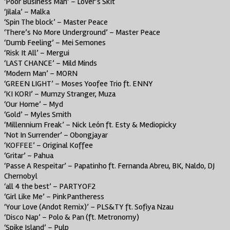
‘Poor Business Man’ – Lover’s Skit
‘Jilala’ – Malka
‘Spin The block’ – Master Peace
‘There’s No More Underground’ – Master Peace
‘Dumb Feeling’ – Mei Semones
‘Risk It All’ – Mergui
‘LAST CHANCE’ – Mild Minds
‘Modern Man’ – MORN
‘GREEN LIGHT’ – Moses Yoofee Trio ft. ENNY
‘KI KORI’ – Mumzy Stranger, Muza
‘Our Home’ – Myd
‘Gold’ – Myles Smith
‘Millennium Freak’ – Nick León ft. Esty & Mediopicky
‘Not In Surrender’ – Obongjayar
‘KOFFEE’ – Original Koffee
‘Gritar’ – Pahua
‘Passe A Respeitar’ – Papatinho ft. Fernanda Abreu, BK, Naldo, DJ
Chernobyl
‘all 4 the best’ – PARTYOF2
‘Girl Like Me’ – PinkPantheress
‘Your Love (Andot Remix)’ – PLS&TY ft. Sofiya Nzau
‘Disco Nap’ – Polo & Pan (ft. Metronomy)
‘Spike Island’ – Pulp