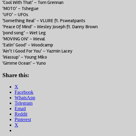
‘Cool With That’ – Tom Grennan
‘MOTO’ – Tshegue
‘UFO’ – UFOs
‘Something Real’ – VLURE ft. Psweatpants
‘Peace Of Mind’ – Wesley Joseph ft. Danny Brown
‘pond song’ – Wet Leg
‘MOVING ON’ – Weval
‘Eatin’ Good’ – Woodcamp
‘Ain’t I Good For You’ – Yazmin Lacey
‘Wassup’ – Young Miko
‘Gimme Ocean’ – Yuno
Share this:
X
Facebook
WhatsApp
Telegram
Email
Reddit
Pinterest
X