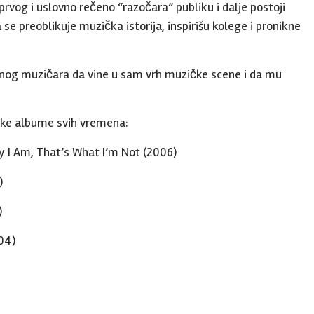
prvog i uslovno rečeno “razočara” publiku i dalje postoji
se preoblikuje muzička istorija, inspirišu kolege i pronikne
nog muzičara da vine u sam vrh muzičke scene i da mu
ske albume svih vremena:
 I Am, That’s What I’m Not (2006)
)
)
04)