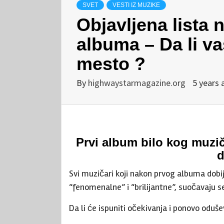
SVET
VESTI IZ MUZIKE
Objavljena lista 
albuma – Da li va
mesto ?
By
highwaystarmagazine.org
5 years 
Prvi album bilo kog muzič
d
Svi muzičari koji nakon prvog albuma dob
“fenomenalne” i “brilijantne”, suočavaju 
Da li će ispuniti očekivanja i ponovo oduše