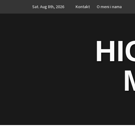
Skip
Sat. Aug 8th, 2026
Kontakt
O meni i nama
to
content
HI