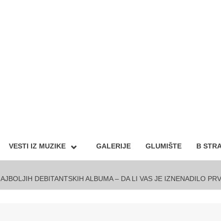
VESTI IZ MUZIKE
GALERIJE
GLUMIŠTE
B STR
NAJBOLJIH DEBITANTSKIH ALBUMA – DA LI VAS JE IZNENADILO PR