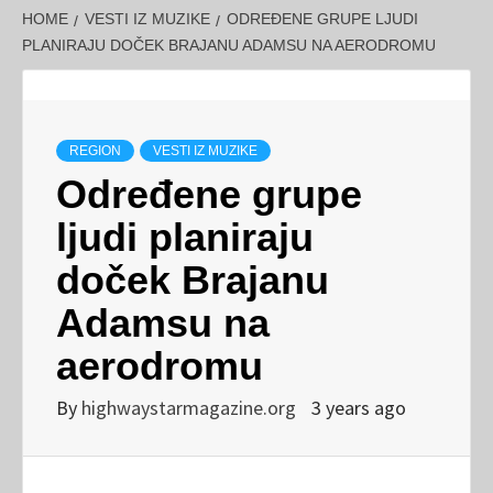
HOME
VESTI IZ MUZIKE
ODREĐENE GRUPE LJUDI
PLANIRAJU DOČEK BRAJANU ADAMSU NA AERODROMU
REGION
VESTI IZ MUZIKE
Određene grupe
ljudi planiraju
doček Brajanu
Adamsu na
aerodromu
By
highwaystarmagazine.org
3 years ago