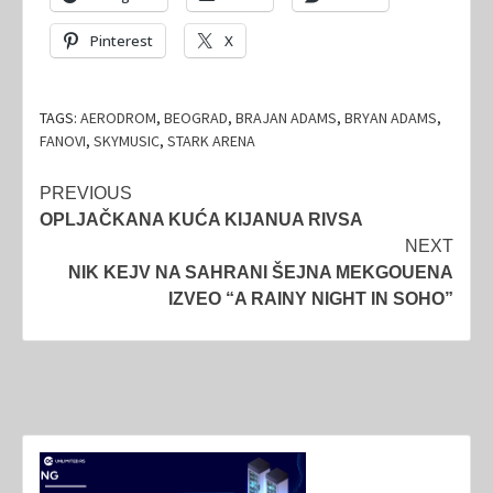
Pinterest
X
TAGS:
AERODROM
,
BEOGRAD
,
BRAJAN ADAMS
,
BRYAN ADAMS
,
FANOVI
,
SKYMUSIC
,
STARK ARENA
Post
PREVIOUS
OPLJAČKANA KUĆA KIJANUA RIVSA
navigation
NEXT
NIK KEJV NA SAHRANI ŠEJNA MEKGOUENA
IZVEO “A RAINY NIGHT IN SOHO”