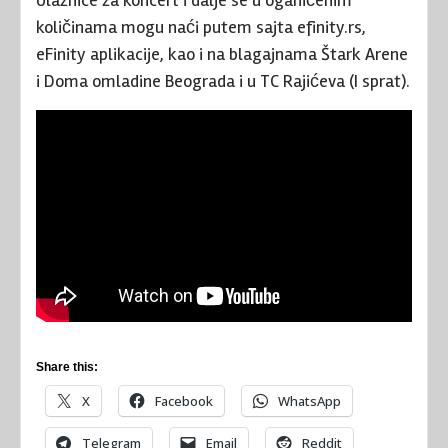
Ulaznice za koncert i dalje se u oganičenim
količinama mogu naći putem sajta efinity.rs,
eFinity aplikacije, kao i na blagajnama Štark Arene
i Doma omladine Beograda i u TC Rajićeva (I sprat).
Share this:
X
Facebook
WhatsApp
Telegram
Email
Reddit