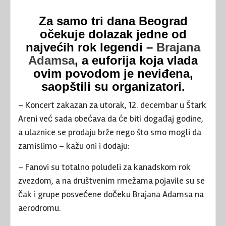
Za samo tri dana Beograd
očekuje dolazak jedne od
najvećih rok legendi –
Brajana
Adamsa
, a euforija koja vlada
ovim povodom je neviđena,
saopštili su organizatori.
– Koncert zakazan za utorak, 12. decembar u Štark
Areni već sada obećava da će biti događaj godine,
a ulaznice se prodaju brže nego što smo mogli da
zamislimo – kažu oni i dodaju:
– Fanovi su totalno poludeli za kanadskom rok
zvezdom, a na društvenim rmežama pojavile su se
čak i grupe posvećene dočeku Brajana Adamsa na
aerodromu.