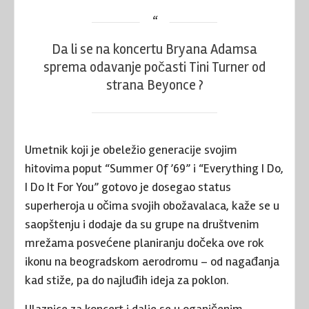
Da li se na koncertu Bryana Adamsa
sprema odavanje počasti Tini Turner od
strana Beyonce ?
Umetnik koji je obeležio generacije svojim
hitovima poput “Summer Of ’69” i “Everything I Do,
I Do It For You” gotovo je dosegao status
superheroja u očima svojih obožavalaca, kaže se u
saopštenju i dodaje da su grupe na društvenim
mrežama posvećene planiranju dočeka ove rok
ikonu na beogradskom aerodromu – od nagađanja
kad stiže, pa do najluđih ideja za poklon.