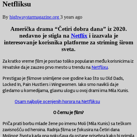
Netfliksu
By
highwaystarmagazine.org
3 years ago
Američka drama “Četiri dobra dana” iz 2020.
nedavno je stigla na
Netflix
i izazvala je
interesovanje korisnika platforme za striming širom
sveta.
Za kratko vreme film je postao toliko popularan među korisnicima iz
Hrvatske da je zauzeo prvo mesto u trendu na
Netflixu
.
Prestigao je filmove snimljene ove godine kao što su Old Dads,
Locked In, Pain Hustlers i Wingwomen. Iako smo navikli da je
gledamo u komedijama, glavnu ulogu u ovoj drami ima Mila Kunis.
Osam najbolje ocenjenih horora na Netfliksu
O čemu je film?
Priča prati borbu mlade žene po imenu Moli (Mila Kunis) sa teškom
zavisnošću od heroina. Radnja filma se fokusira na četiri dana
Molinog života kada ona pokušava da ostane prisebna kako bi primila