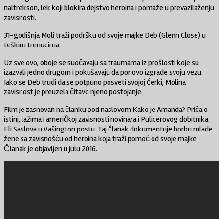
naltrekson, lek koji blokira dejstvo heroina i pomaže u prevazilaženju
zavisnosti.
31-godišnja Moli traži podršku od svoje majke Deb (Glenn Close) u
teškim trenucima.
Uz sve ovo, oboje se suočavaju sa traumama iz prošlosti koje su
izazvali jedno drugom i pokušavaju da ponovo izgrade svoju vezu.
Iako se Deb trudi da se potpuno posveti svojoj ćerki, Molina
zavisnost je preuzela čitavo njeno postojanje.
Film je zasnovan na članku pod naslovom Kako je Amanda? Priča o
istini, lažima i američkoj zavisnosti novinara i Pulicerovog dobitnika
Eli Saslova u Vašington postu. Taj članak dokumentuje borbu mlade
žene sa zavisnošću od heroina koja traži pomoć od svoje majke.
Članak je objavljen u julu 2016.