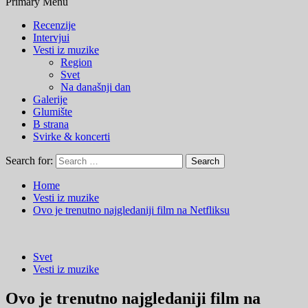
Primary Menu
Recenzije
Intervjui
Vesti iz muzike
Region
Svet
Na današnji dan
Galerije
Glumište
B strana
Svirke & koncerti
Search for:
Home
Vesti iz muzike
Ovo je trenutno najgledaniji film na Netfliksu
Svet
Vesti iz muzike
Ovo je trenutno najgledaniji film na