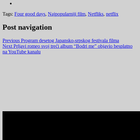
Tags:
Four good days
,
Najpopularniji film
,
Netfliks
,
netflix
Post navigation
Previous
Program desetog Japansko-srpskog festivala filma
Next
Prljavi romeo svoj treći album “Bodri me” objavio besplatno
na YouTube kanalu