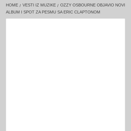
HOME
VESTI IZ MUZIKE
OZZY OSBOURNE OBJAVIO NOVI
ALBUM I SPOT ZA PESMU SA ERIC CLAPTONOM