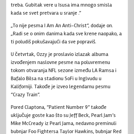
treba. Gubitak vere u Isusa ima mnogo smisla
kada se svet pretvara u sranje .”
„To nije pesma I Am An Anti-Christ“, dodaje on.
„Radi se o onim danima kada sve krene naopako, a
ti poludiš pokušavajući da sve popraviš.
U četvrtak, Ozzy je proslavio izlazak albuma
izvođenjem naslovne pesme na poluvremenu
tokom otvaranja NFL sezone između LA Ramsa i
Bafalo Bilsa na stadionu SoFi u Inglvudu u
Kaliforniji. Takođe je izveo legendarnu pesmu
“Crazy Train”.
Pored Claptona, “Patient Number 9” takođe
uključuje goste kao što su Jeff Beck, Pearl Jam’s
Mike McCready iz Pearl Jama, nedavno preminuli
bubnjar Foo Fightersa Taylor Hawkins, bubnjar Red