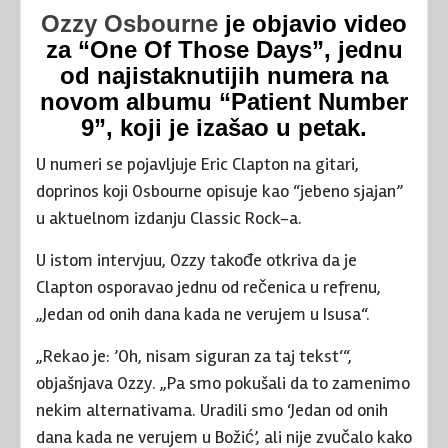
Ozzy Osbourne
je objavio video
za “One Of Those Days”, jednu
od najistaknutijih numera na
novom albumu “Patient Number
9”, koji je izašao u petak.
U numeri se pojavljuje Eric Clapton na gitari,
doprinos koji Osbourne opisuje kao “jebeno sjajan”
u aktuelnom izdanju Classic Rock-a.
U istom intervjuu, Ozzy takođe otkriva da je
Clapton osporavao jednu od rečenica u refrenu,
„Jedan od onih dana kada ne verujem u Isusa“.
„Rekao je: ’Oh, nisam siguran za taj tekst‘“,
objašnjava Ozzy. „Pa smo pokušali da to zamenimo
nekim alternativama. Uradili smo ‘Jedan od onih
dana kada ne verujem u Božić’, ali nije zvučalo kako