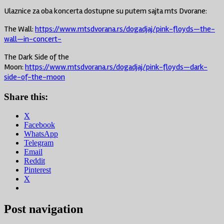
Ulaznice za oba koncerta dostupne su putem sajta mts Dvorane:
The Wall:
https://www.mtsdvorana.rs/dogadjaj/pink-floyds—the-
wall—in-concert-
The Dark Side of the
Moon:
https://www.mtsdvorana.rs/dogadjaj/pink-floyds—dark-
side-of-the-moon
Share this:
X
Facebook
WhatsApp
Telegram
Email
Reddit
Pinterest
X
Post navigation