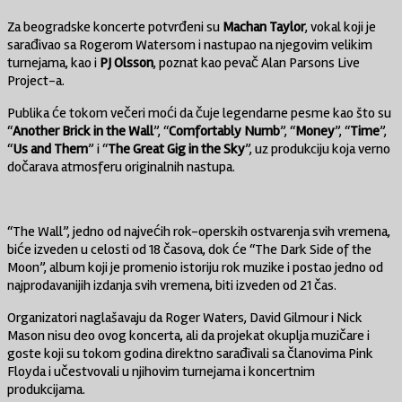
Za beogradske koncerte potvrđeni su
Machan Taylor
, vokal koji je
sarađivao sa Rogerom Watersom i nastupao na njegovim velikim
turnejama, kao i
PJ Olsson
, poznat kao pevač Alan Parsons Live
Project-a.
Publika će tokom večeri moći da čuje legendarne pesme kao što su
“
Another Brick in the Wall
”, “
Comfortably Numb
”, “
Money
”, “
Time
”,
“
Us and Them
” i “
The Great Gig in the Sky
”, uz produkciju koja verno
dočarava atmosferu originalnih nastupa.
“The Wall”, jedno od najvećih rok-operskih ostvarenja svih vremena,
biće izveden u celosti od 18 časova, dok će “The Dark Side of the
Moon”, album koji je promenio istoriju rok muzike i postao jedno od
najprodavanijih izdanja svih vremena, biti izveden od 21 čas.
Organizatori naglašavaju da Roger Waters, David Gilmour i Nick
Mason nisu deo ovog koncerta, ali da projekat okuplja muzičare i
goste koji su tokom godina direktno sarađivali sa članovima Pink
Floyda i učestvovali u njihovim turnejama i koncertnim
produkcijama.