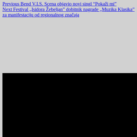
Previous
Bend V.I.S. Scena objavio novi singl “Pokaži mi”
Next
Festival „Isidora Žebeljan” dobitnik nagrade „Muzika Klasika”
za manifestaciju od regionalnog značaja