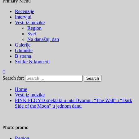
Primary Menu
Recenzije
Intervjui
Vesti iz muzike
Region
Svet
Na današnji dan
Galerije
Glumište
B strana
Svirke & koncerti
Search for:
Home
Vesti iz muzike
PINK FLOYD spektakl u mts Dvorani: “The Wall” i “Dark
Side of the Moon” u jednom danu
Photo promo
Region