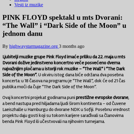
Vesti iz muzike
PINK FLOYD spektakl u mts Dvorani:
“The Wall” i “Dark Side of the Moon” u
jednom danu
By
highwaystarmagazine.org
3 months ago
Ljubitelji muzike grupe Pink Floyd imaće priliku da 22. maja u mts
Dvorani dožive jedinstveno koncertno veče posvećeno dvema
najvažnijim pločama u istoriji rok muzike – “The Wall” i “The Dark
Side of the Moon”.
U okviru istog dana biće održana dva posebna
koncerta: u 18 časova na programu je “The Wall”, dok će od 21 čas
publika moći da čuje “The Dark Side of the Moon”.
Ovaj koncertni projekat godinama puni
prestižne evropske dvorane
,
a bend nastupa pred hiljadama ljudi širom kontinenta – od čuvene
Laeiszhalle u Hamburgu do dvorane NDK u Sofiji. Posebnu vrednost
projektu daju gosti koji su tokom karijere sarađivali sa članovima
benda Pink Floyd ili učestvovali na njihovim turnejama.