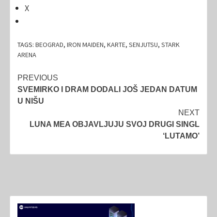
X
TAGS:
BEOGRAD
,
IRON MAIDEN
,
KARTE
,
SENJUTSU
,
STARK
ARENA
Post
PREVIOUS
SVEMIRKO I DRAM DODALI JOŠ JEDAN DATUM
navigation
U NIŠU
NEXT
LUNA MEA OBJAVLJUJU SVOJ DRUGI SINGL
‘LUTAMO’