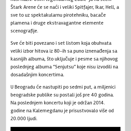
Štark Arene će se naći i veliki Spitfajer, Ikar, Hell, a
sve to uz spektakularnu pirotehniku, bacače
plamena i druge ekstravagantne elemente
scenografije.
Sve će biti povezano i set listom koja obuhvata
veliki izbor hitova iz 80-ih sa puno iznenađenja sa
kasnijih albuma, što uključuje i pesme sa njihovog
poslednjeg albuma “Senjutsu” koje nisu izvodili na
dosadašnjim koncertima.
U Beogradu će nastupiti po sedmi put, a miljenici
beogradske publike su postali još pre 40 godina.
Na poslednjem koncertu koji je održan 2014.
godine na Kalemegdanu je prisustvovalo više od
20.000 ljudi.