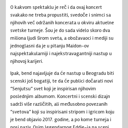
O kakvom spektaklu je reč i da ovaj koncert
svakako ne treba propustiti, svedoče i snimci sa
njihovih već održanih koncerata u okviru aktuelne
svetske turneje. Šou je do sada videlo skoro dva
miliona ljudi širom sveta, a obožavaoci i mediji su
jednoglasni da je u pitanju Maidon-ov
najspektakularniji i najekstravagantniji nastup u
njihovoj karijeri.
Ipak, bend najavljuje da će nastup u Beogradu biti
scenski još bogatiji, te da će publici dočarati novi
“Senjutsu” svet koji je inspirisan njihovim
poslednjim albumom. Koncertni i scenski dizajn
sadrži više različitih, ali međusobno povezanih
“svetova” koji su inspirisani stripom i igricom koju
je bend objavio 2017. godine, a po kome turneja i
nosi naziv. Osim legendarnog Eddie-ja na sceni