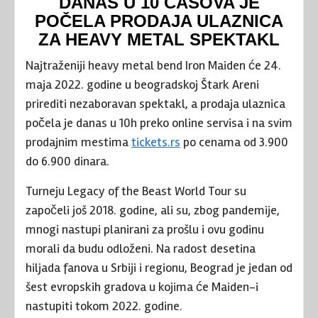
DANAS U 10 ČASOVA JE
POČELA PRODAJA ULAZNICA
ZA HEAVY METAL SPEKTAKL
Najtraženiji heavy metal bend Iron Maiden će 24.
maja 2022. godine u beogradskoj Štark Areni
prirediti nezaboravan spektakl, a prodaja ulaznica
počela je danas u 10h preko online servisa i na svim
prodajnim mestima
tickets.rs
po cenama od 3.900
do 6.900 dinara.
Turneju Legacy of the Beast World Tour su
započeli još 2018. godine, ali su, zbog pandemije,
mnogi nastupi planirani za prošlu i ovu godinu
morali da budu odloženi. Na radost desetina
hiljada fanova u Srbiji i regionu, Beograd je jedan od
šest evropskih gradova u kojima će Maiden-i
nastupiti tokom 2022. godine.