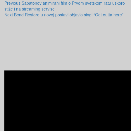
Previous
Sabatonov animirani film o Prvom svetskom ratu uskoro
stiže i na streaming servise
Next
Bend Restore u novoj postavi objavio singl “Get outta here”