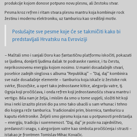
produkcije kojom donose potpuno novu plesnu, ali žestoku stvar.
Pesma kroz refren i ritam stvara plesnu mantru koja kombinuje rock
žestinu i modernu elektroniku, uz tamburicu kao središnji motiv.
Poslušajte sve pesme koje će se takmičiti kako bi
predstavljali Hrvatsku na Evroviziji
– Maštali smo i sanjali Doru kao fantastičnu platformu iskočiti, pokazati
se ljudima, donijeti ljudima dašak te podravske ravnice, i tu čvrstu,
neprikosnovenu energiju kojom nosimo. U maniri dosadašnjih stvari,
posebice zadnjih singlova s albuma “Republikaj” – “Daj, daj” kombinira
sve naše dosadašnje elemente – tamburicu koja iskače iz žestoke rok
svirke, filozofske, a opet tako jednostavne kitice, alegoriju vatre, tj.
Ognja koji pročišćava, i onda refren koji jednostavnošću stvara mantru i
vertigo. Bila nam je želja, i mislim da smo u tome uspjeli, složiti hit koji
ima i neki izrazito plesni dio pa smo tako ubacili u sam vrhunac i tehno
dio kojega reže tamburica. Tradicionalni prim, bisernica, tamburicu u
kaputu elektronike. Željeli smo pjesmu koja nas u potpunosti predstavlja
– energiju, tradiciju i suvremenost. “Daj, daj” je poziv na zajedništvo,
predanost i snagu, s alegorijom vatre kao simbola pročišćenja i strasti –
istakao je frontmen Tomislav Mihac Kovačic.