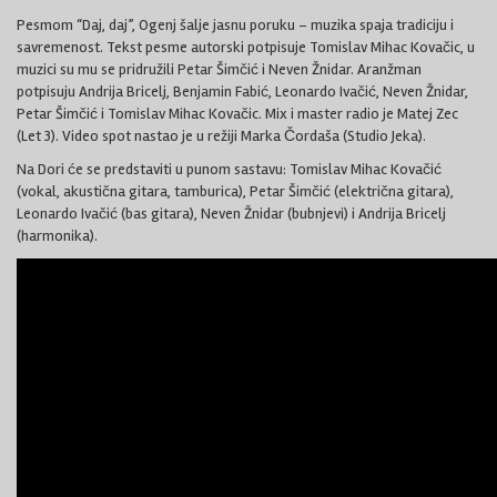
Pesmom “Daj, daj”, Ogenj šalje jasnu poruku – muzika spaja tradiciju i
savremenost. Tekst pesme autorski potpisuje Tomislav Mihac Kovačic, u
muzici su mu se pridružili Petar Šimčić i Neven Žnidar. Aranžman
potpisuju Andrija Bricelj, Benjamin Fabić, Leonardo Ivačić, Neven Žnidar,
Petar Šimčić i Tomislav Mihac Kovačic. Mix i master radio je Matej Zec
(Let 3). Video spot nastao je u režiji Marka Čordaša (Studio Jeka).
Na Dori će se predstaviti u punom sastavu: Tomislav Mihac Kovačić
(vokal, akustična gitara, tamburica), Petar Šimčić (električna gitara),
Leonardo Ivačić (bas gitara), Neven Žnidar (bubnjevi) i Andrija Bricelj
(harmonika).