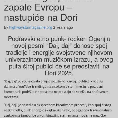
zapale Evropu –
nastupiće na Dori
By
highwaystarmagazine.org
2 years ago
Podravski etno punk- rockeri Ogenj u
novoj pesmi “Daj, daj” donose spoj
tradicije i energije svojstvene njihovom
univerzalnom muzičkom izrazu, a ovog
puta široj publici će se predstaviti na
Dori 2025.
“Daj, daj” je već izazvala brojne pozitivne reakcije publike – već su
danima u YouTube trendingu na visokom petom mestu, a pozitivni
komentari i podrška Podravcima ne prestaju da se nižu na društvenim
mrežama.
“Daj, daj” je nastala u ekspresnom kreativnom procesu, kao spoj čistog
rock’n’rolla, punk energije i kajkavske lirike, obogaćena tradicionalnim
zvukovima tamburice u kombinaciji s elementima moderne muzičke