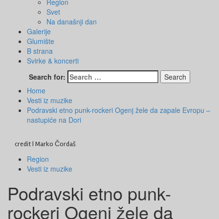
Region
Svet
Na današnji dan
Galerije
Glumište
B strana
Svirke & koncerti
Search for:
Home
Vesti iz muzike
Podravski etno punk-rockeri Ogenj žele da zapale Evropu –
nastupiće na Dori
credit | Marko Čordaš
Region
Vesti iz muzike
Podravski etno punk-
rockeri Ogenj žele da