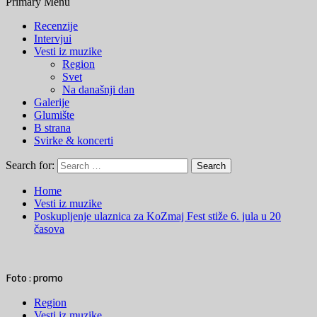
Primary Menu
Recenzije
Intervjui
Vesti iz muzike
Region
Svet
Na današnji dan
Galerije
Glumište
B strana
Svirke & koncerti
Search for:
Home
Vesti iz muzike
Poskupljenje ulaznica za KoZmaj Fest stiže 6. jula u 20
časova
Foto : promo
Region
Vesti iz muzike