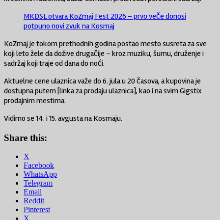
MKDSL otvara KoZmaj Fest 2026 – prvo veče donosi
potpuno novi zvuk na Kosmaj
KoZmaj je tokom prethodnih godina postao mesto susreta za sve
koji leto žele da dožive drugačije – kroz muziku, šumu, druženje i
sadržaj koji traje od dana do noći.
Aktuelne cene ulaznica važe do 6. jula u 20 časova, a kupovina je
dostupna putem [linka za prodaju ulaznica], kao i na svim Gigstix
prodajnim mestima.
Vidimo se 14. i 15. avgusta na Kosmaju.
Share this:
X
Facebook
WhatsApp
Telegram
Email
Reddit
Pinterest
X