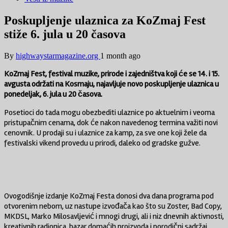
Poskupljenje ulaznica za KoZmaj Fest
stiže 6. jula u 20 časova
By
highwaystarmagazine.org
1 month ago
KoZmaj Fest, festival muzike, prirode i zajedništva koji će se 14. i 15.
avgusta održati na Kosmaju, najavljuje novo poskupljenje ulaznica u
ponedeljak, 6. jula u 20 časova.
Posetioci do tada mogu obezbediti ulaznice po aktuelnim i veoma
pristupačnim cenama, dok će nakon navedenog termina važiti novi
cenovnik. U prodaji su i ulaznice za kamp, za sve one koji žele da
festivalski vikend provedu u prirodi, daleko od gradske gužve.
Ovogodišnje izdanje KoZmaj Festa donosi dva dana programa pod
otvorenim nebom, uz nastupe izvođača kao što su Zoster, Bad Copy,
MKDSL, Marko Milosavljević i mnogi drugi, ali i niz dnevnih aktivnosti,
kreativnih radionica, bazar domaćih proizvoda i porodični sadržaj.