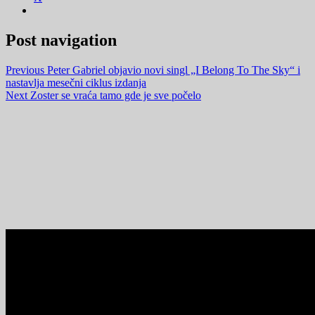
Post navigation
Previous
Peter Gabriel objavio novi singl „I Belong To The Sky“ i
nastavlja mesečni ciklus izdanja
Next
Zoster se vraća tamo gde je sve počelo