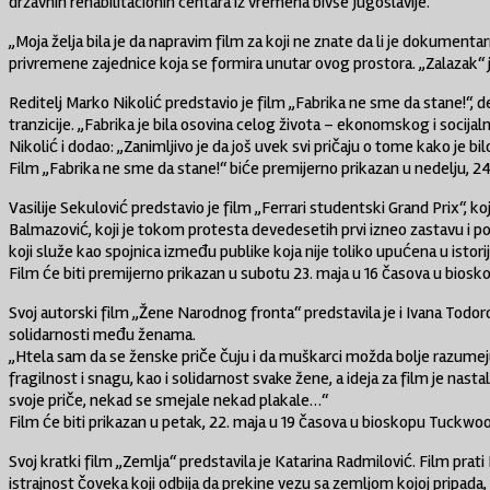
državnih rehabilitacionih centara iz vremena bivše Jugoslavije.
„Moja želja bila je da napravim film za koji ne znate da li je dokumentarn
privremene zajednice koja se formira unutar ovog prostora. „Zalazak“
Reditelj Marko Nikolić predstavio je film „Fabrika ne sme da stane!“,
tranzicije. „Fabrika je bila osovina celog života – ekonomskog i socijaln
Nikolić i dodao: „Zanimljivo je da još uvek svi pričaju o tome kako je 
Film „Fabrika ne sme da stane!“ biće premijerno prikazan u nedelju, 
Vasilije Sekulović predstavio je film „Ferrari studentski Grand Prix“
Balmazović, koji je tokom protesta devedesetih prvi izneo zastavu i pok
koji služe kao spojnica između publike koja nije toliko upućena u istoriju
Film će biti premijerno prikazan u subotu 23. maja u 16 časova u bio
Svoj autorski film „Žene Narodnog fronta“ predstavila je i Ivana Todor
solidarnosti među ženama.
„Htela sam da se ženske priče čuju i da muškarci možda bolje razumeju
fragilnost i snagu, kao i solidarnost svake žene, a ideja za film je nas
svoje priče, nekad se smejale nekad plakale…“
Film će biti prikazan u petak, 22. maja u 19 časova u bioskopu Tuckwo
Svoj kratki film „Zemlja“ predstavila je Katarina Radmilović. Film prati
istrajnost čoveka koji odbija da prekine vezu sa zemljom kojoj pripad