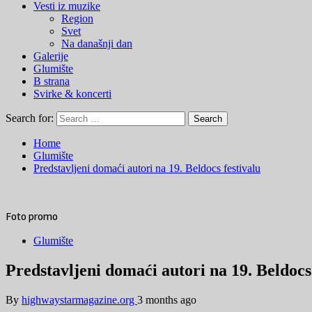
Vesti iz muzike
Region
Svet
Na današnji dan
Galerije
Glumište
B strana
Svirke & koncerti
Search for:
Home
Glumište
Predstavljeni domaći autori na 19. Beldocs festivalu
Foto promo
Glumište
Predstavljeni domaći autori na 19. Beldocs 
By
highwaystarmagazine.org
3 months ago