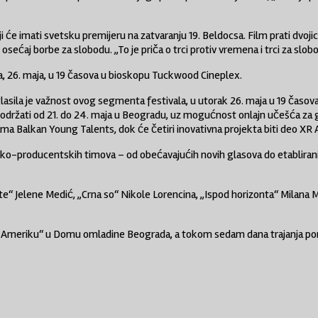
i će imati svetsku premijeru na zatvaranju 19. Beldocsa. Film prati dvojic
sećaj borbe za slobodu. „To je priča o trci protiv vremena i trci za slobod
a, 26. maja, u 19 časova u bioskopu Tuckwood Cineplex.
lasila je važnost ovog segmenta festivala, u utorak 26. maja u 19 časo
održati od 21. do 24. maja u Beogradu, uz mogućnost onlajn učešća za gost
ma Balkan Young Talents, dok će četiri inovativna projekta biti deo XR
o-producentskih timova – od obećavajućih novih glasova do etabliranih
“ Jelene Medić, „Crna so“ Nikole Lorencina, „Ispod horizonta“ Milana Mil
 u Ameriku“ u Domu omladine Beograda, a tokom sedam dana trajanja ponu