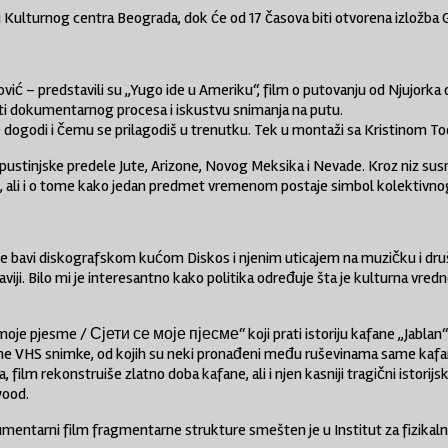
 Kulturnog centra Beograda, dok će od 17 časova biti otvorena izložba Go
orković – predstavili su „Yugo ide u Ameriku“, film o putovanju od Njujo
ti dokumentarnog procesa i iskustvu snimanja na putu.
e dogodi i čemu se prilagodiš u trenutku. Tek u montaži sa Kristinom Todo
ustinjske predele Jute, Arizone, Novog Meksika i Nevade. Kroz niz susret
em, ali i o tome kako jedan predmet vremenom postaje simbol kolektivnog
ji se bavi diskografskom kućom Diskos i njenim uticajem na muzičku i dr
iji. Bilo mi je interesantno kako politika određuje šta je kulturna vredn
e moje pjesme / Сјети се моје пјесме“ koji prati istoriju kafane „Jabla
ntične VHS snimke, od kojih su neki pronađeni među ruševinama same kaf
, film rekonstruiše zlatno doba kafane, ali i njen kasniji tragični istorijs
wood.
mentarni film fragmentarne strukture smešten je u Institut za fizikalnu