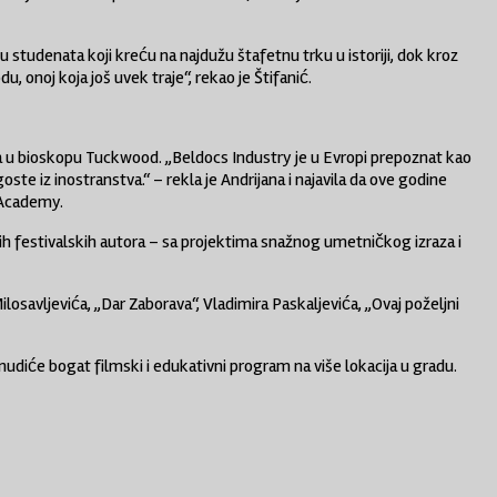
u studenata koji kreću na najdužu štafetnu trku u istoriji, dok kroz
u, onoj koja još uvek traje“, rekao je Štifanić.
va u bioskopu Tuckwood. „Beldocs Industry je u Evropi prepoznat kao
e iz inostranstva.“ – rekla je Andrijana i najavila da ove godine
 Academy.
 festivalskih autora – sa projektima snažnog umetničkog izraza i
osavljevića, „Dar Zaborava“, Vladimira Paskaljevića, „Ovaj poželjni
diće bogat filmski i edukativni program na više lokacija u gradu.