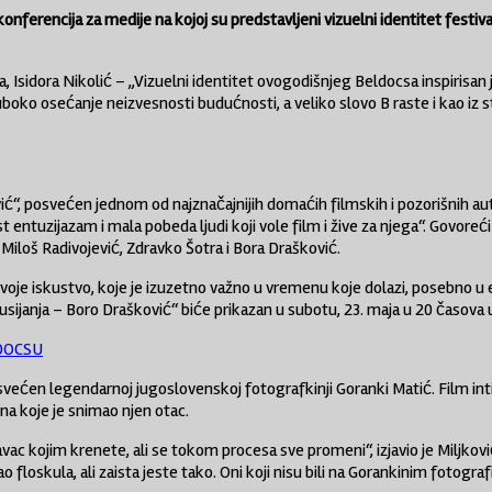
nferencija za medije na kojoj su predstavljeni vizuelni identitet festiva
a, Isidora Nikolić – „Vizuelni identitet ovogodišnjeg Beldocsa inspirisan
oko osećanje neizvesnosti budućnosti, a veliko slovo B raste i kao iz sto
ić“, posvećen jednom od najznačajnijih domaćih filmskih i pozorišnih auto
t entuzijazam i mala pobeda ljudi koji vole film i žive za njega“. Govoreći
iloš Radivojević, Zdravko Šotra i Bora Drašković.
 svoje iskustvo, koje je izuzetno važno u vremenu koje dolazi, posebno u
 usijanja – Boro Drašković“ biće prikazan u subotu, 23. maja u 20 časo
LDOCSU
većen legendarnoj jugoslovenskoj fotografkinji Goranki Matić. Film intimno
na koje je snimao njen otac.
avac kojim krenete, ali se tokom procesa sve promeni“, izjavio je Miljkov
oskula, ali zaista jeste tako. Oni koji nisu bili na Gorankinim fotografij