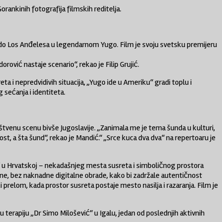
rankinih fotografija filmskih reditelja.
rka do Los Anđelesa u legendarnom Yugo. Film je svoju svetsku premijeru
rović nastaje scenario“, rekao je Filip Grujić.
a i nepredvidivih situacija, „Yugo ide u Ameriku“ gradi toplu i
 sećanja i identiteta.
uštvenu scenu bivše Jugoslavije. „Zanimala me je tema šunda u kulturi,
ost, a šta šund“, rekao je Mandić.“ „Srce kuca dva dva“ na repertoaru je
n“ u Hrvatskoj – nekadašnjeg mesta susreta i simboličnog prostora
ane, bez naknadne digitalne obrade, kako bi zadržale autentičnost
ki prelom, kada prostor susreta postaje mesto nasilja i razaranja. Film je
 terapiju „Dr Simo Milošević“ u Igalu, jedan od poslednjih aktivnih