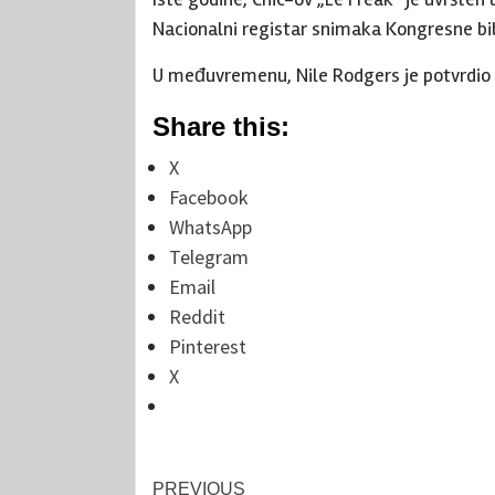
Nacionalni registar snimaka Kongresne bi
U međuvremenu, Nile Rodgers je potvrdio da
Share this:
X
Facebook
WhatsApp
Telegram
Email
Reddit
Pinterest
X
Post
PREVIOUS