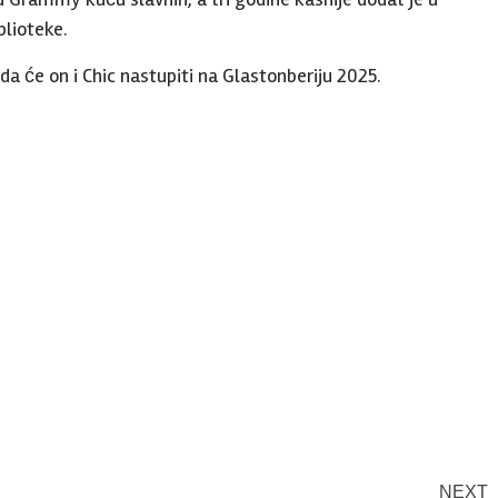
blioteke.
 će on i Chic nastupiti na Glastonberiju 2025.
NEXT