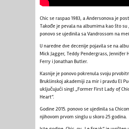
Chic se raspao 1983, a Andersonova je post
Takođe je pevala na albumima kao što su „
ponovo se ujedinila sa Vandrossom na međ
U naredne dve decenije pojavila se na al
Mick Jagger, Teddy Pendergrass, Jennifer H
Ferry i Jonathan Butler.
Kasnije je ponovo pokrenula svoju prvobit
Bruklinskoj akademiji za mir i pravdu El P
uključujući singl „Former First Lady of 
Heart“.
Godine 2015. ponovo se ujedinila sa Chicom d
njihovom prvom singlu u skoro 25 godina.
Iste godine, Chic-ov „Le Freak“ je uvršten 