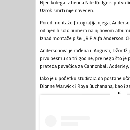
Njen kolega iz benda Nile Rodgers potvrdi
Uzrok smrti nije naveden.
Pored montaže fotografija njega, Anderson
od njenih solo numera na njihovom albumu ‘
Iznad montaže piše: „RIP Alfa Anderson. CH
Andersonova je rođena u Augusti, Džordžij
prvu pesmu sa tri godine, pre nego što je 
prateća pevačica za Cannonball Adderley, 
Iako je u početku studirala da postane uč
Dionne Warwick i Roya Buchanana, kao i za