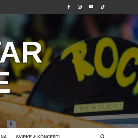
Facebook
Instagram
Youtube
Tik
Tok
TAR
E
ANA
SVIRKE & KONCERTI