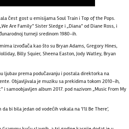
ala čest gost u emisijama Soul Train i Top of the Pops.
We Are Family“ Sister Sledge i „Diana“ od Diane Ross, i
unarodnoj turneji sredinom 1980-ih.
bumima izvođača kao što su Bryan Adams, Gregory Hines,
olliday, Billy Squier, Sheena Easton, Jody Watley, Bryan
nu ljubav prema podučavanju i postala direktorka na
uente. Objavljivala je muziku sa prekidima tokom 2010-ih,
Chic“ i samoobjavljen album 2017. pod nazivom „Music From My
a bi bila jedan od vodećih vokala na ‘I’ll Be There’,
u Grammy kuću slavnih, a tri godine kasnije dodat je u