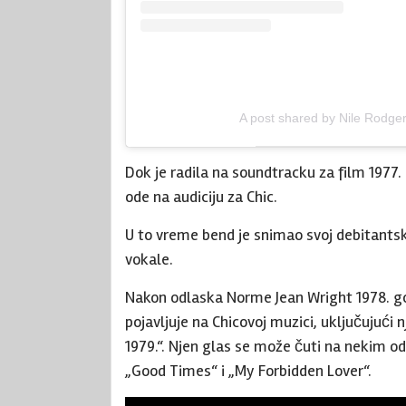
A post shared by Nile Rodge
Dok je radila na soundtracku za film 1977. 
ode na audiciju za Chic.
U to vreme bend je snimao svoj debitants
vokale.
Nakon odlaska Norme Jean Wright 1978. god
pojavljuje na Chicovoj muzici, uključujući n
1979.“. Njen glas se može čuti na nekim od n
„Good Times“ i „My Forbidden Lover“.