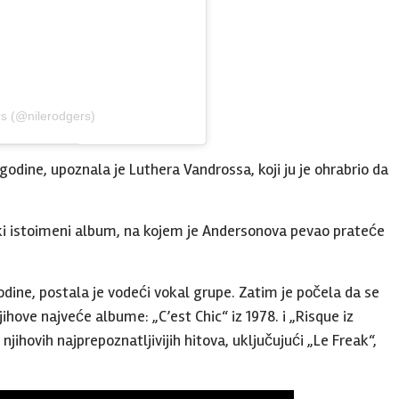
rs (@nilerodgers)
godine, upoznala je Luthera Vandrossa, koji ju je ohrabrio da
ki istoimeni album, na kojem je Andersonova pevao prateće
ine, postala je vodeći vokal grupe. Zatim je počela da se
jihove najveće albume: „C’est Chic“ iz 1978. i „Risque iz
jihovih najprepoznatljivijih hitova, uključujući „Le Freak“,