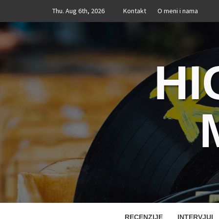
Skip
Thu. Aug 6th, 2026
Kontakt
O meni i nama
to
content
HI
RECENZIJE
INTERVJUI