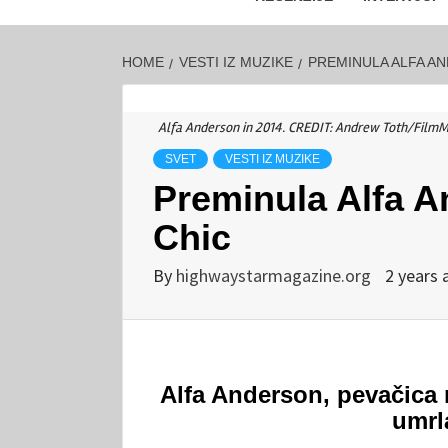
HOME
VESTI IZ MUZIKE
PREMINULA ALFA A
Alfa Anderson in 2014. CREDIT: Andrew Toth/FilmM
SVET
VESTI IZ MUZIKE
Preminula Alfa A
Chic
By
highwaystarmagazine.org
2 years 
Alfa Anderson, pevačica 
umrla