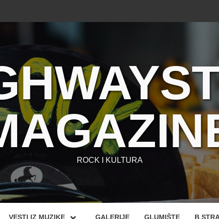
GHWAYS
MAGAZIN
ROCK I KULTURA
VESTI IZ MUZIKE
GALERIJE
GLUMIŠTE
B STR