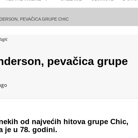
NDERSON, PEVAČICA GRUPE CHIC
agic
nderson, pevačica grupe
ago
nekih od najvećih hitova grupe Chic,
 je u 78. godini.