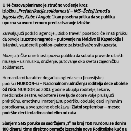
U 14 časova planirano je stručno vođenje kroz
izložbu
„Prefabrikacija solidarnosti – IMS-Žeželj između
Jugoslavije, Kube i Angole“
, kao posebna prilika da se publika
upozna sa ovom temom pred zatvaranje izložbe.
Zahvaljujući podršci agencije „Disko travel“, posetioci će imati priliku
da osvoje
izuzetne nagrade – putovanje na Maldive ili Kapadokiju i
Istanbul, vaučere ili poklon-pakete za istraživače svih uzrasta.
Muzej afričke umetnosti poziva publiku da subotu provede u bašti
muzeja – uz muziku, druženje, putovanje oko sveta i zajedničku
solidarnost.
Humanitarni karakter događaja ogleda se u finansijskoj
podršci
NURDOR-u – Nacionalnom udruženju roditelja dece obolele
od raka
. NURDOR od 2003. godine okuplja roditelje, lekare,
medicinske sestre, volontere i sve ljude dobre volje pružajući
praktičnu, emotivnu i materijalnu podršku oboleloj deci i njihovim
porodicama, a ove godine obeležava i
Zlatni septembar – mesec
podrške deci i mladima obolelim od raka
.
Slanjem SMS poruke sa sadržajem „1” na broj 1150 Nurdoru se donira
100 dinara i time direktno pomaže izgradnja nove Roditeljske kuće u