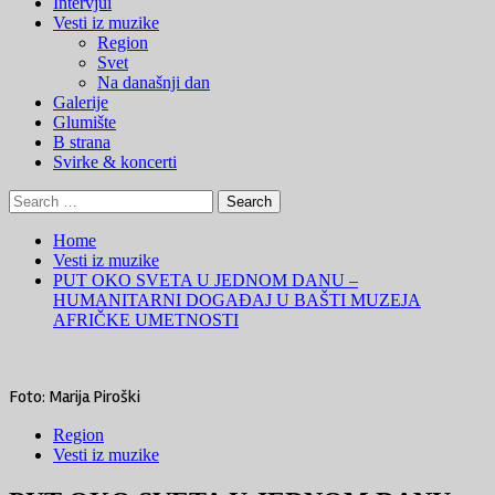
Menu
Intervjui
Vesti iz muzike
Region
Svet
Na današnji dan
Galerije
Glumište
B strana
Svirke & koncerti
Search
for:
Home
Vesti iz muzike
PUT OKO SVETA U JEDNOM DANU –
HUMANITARNI DOGAĐAJ U BAŠTI MUZEJA
AFRIČKE UMETNOSTI
Foto: Marija Piroški
Region
Vesti iz muzike