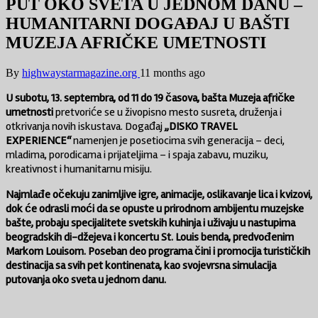
PUT OKO SVETA U JEDNOM DANU –
HUMANITARNI DOGAĐAJ U BAŠTI
MUZEJA AFRIČKE UMETNOSTI
By
highwaystarmagazine.org
11 months ago
U subotu, 13. septembra, od 11 do 19 časova, bašta Muzeja afričke
umetnosti
pretvoriće se u živopisno mesto susreta, druženja i
otkrivanja novih iskustava. Događaj
„DISKO TRAVEL
EXPERIENCE“
namenjen je posetiocima svih generacija – deci,
mladima, porodicama i prijateljima – i spaja zabavu, muziku,
kreativnost i humanitarnu misiju.
Najmlađe očekuju zanimljive igre, animacije, oslikavanje lica i kvizovi,
dok će odrasli moći da se opuste u prirodnom ambijentu muzejske
bašte, probaju specijalitete svetskih kuhinja i uživaju u nastupima
beogradskih di-džejeva i koncertu St. Louis benda, predvođenim
Markom Louisom. Poseban deo programa čini i promocija turističkih
destinacija sa svih pet kontinenata, kao svojevrsna simulacija
putovanja oko sveta u jednom danu.