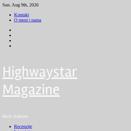
Skip
Sun. Aug 9th, 2026
to
Kontakt
content
O meni i nama
Facebook
Instagram
Youtube
Tik
Tok
Highwaystar
Magazine
Rock i kultura
Primary
Recenzije