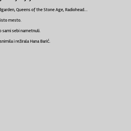
undgarden, Queens of the Stone Age, Radiohead…
 isto mesto.
mo sami sebi nametnuli.
imila i režirala Hana Barić.