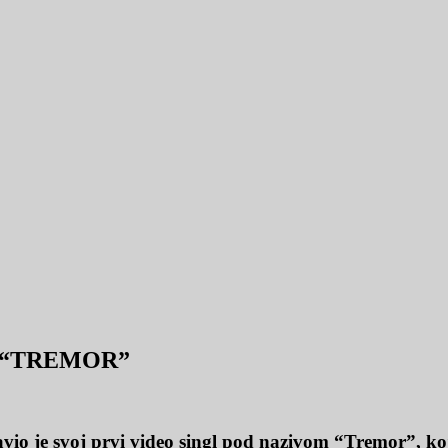
L “TREMOR”
vio je svoj prvi video singl pod nazivom “Tremor”, ko