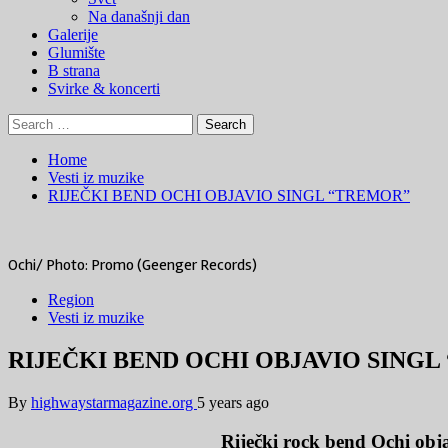
Na današnji dan
Galerije
Glumište
B strana
Svirke & koncerti
Search
for:
Home
Vesti iz muzike
RIJEČKI BEND OCHI OBJAVIO SINGL “TREMOR”
Ochi/ Photo: Promo (Geenger Records)
Region
Vesti iz muzike
RIJEČKI BEND OCHI OBJAVIO SING
By
highwaystarmagazine.org
5 years ago
Riječki rock bend Ochi obja