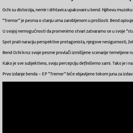
Ochi su distorzija, nemir i drhtavica upakovani u bend. Njihovu mu
“Tremor” je pesma o stanju uma zarobljenom u prošlosti. Bend opisuje c
U svojoj nemogućnosti da promenimo stvari zatvaramo se u svoje “stakle
Spot prati naraciju perspektive protagonista, njegove nesigurnosti, žel
Bend Ochi kroz svoje pesme provlači izmišljene scenarije temeljene na
Kako je sve subjektivno, svoju percepciju definišemo sami. Tako je i 
Prvo izdanje benda – EP “Tremor” biće objavljeno tokom juna za izd