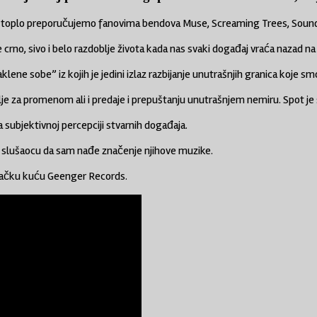
zoku toplo preporučujemo fanovima bendova Muse, Screaming Trees, So
rno, sivo i belo razdoblje života kada nas svaki događaj vraća nazad na
ne sobe” iz kojih je jedini izlaz razbijanje unutrašnjih granica koje s
je za promenom ali i predaje i prepuštanju unutrašnjem nemiru. Spot je sn
 subjektivnoj percepciji stvarnih događaja.
na slušaocu da sam nađe značenje njihove muzike.
avačku kuću Geenger Records.