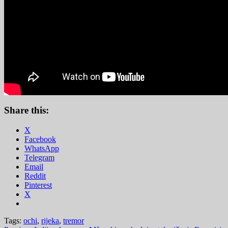
Share this:
X
Facebook
WhatsApp
Telegram
Email
Reddit
Pinterest
X
Tags:
ochi
,
rijeka
,
tremor