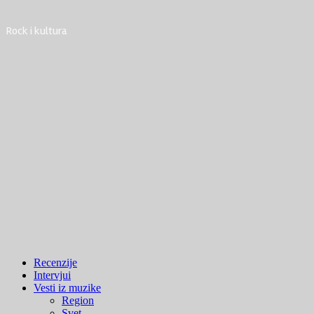
Rock i kultura
Primary
Recenzije
Menu
Intervjui
Vesti iz muzike
Region
Svet