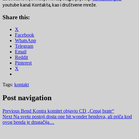
youtube kanal Kontakta, kao i društvene mreže.
Share this:
X
Facebook
WhatsApp
Telegram
Email
Reddit
Pinterest
X
Tags:
kontakt
Post navigation
Previous
Bend Kontra komitet objavio CD „Cepaj brate“
Next
Na svetu postoji dosta one hit wonder bendova, ali priča kod
ovog benda je drugačija…