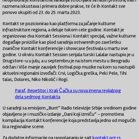
neophodna je konstantna saradnja stručnjaka sa naših prostora, kao i
razmena iskustava i primera dobre prakse, te će ih Kontakt sve
ponovo okupiti od 23. do 25. marta 2023.
Kontakt se pozicionirao kao platforma za jačanje kulturne
infrastrukture regiona, a deluje tokom cele godine. Kontakt je
organizovao dva Kontakt Sessiona i Kontakt specijal, važne kulturne
događaje proizišle kao plod saradnja ostvarenih po završetku
zvanične Kontakt konferencije i showcase festivala u martu ove
godine. U okviru Kontakt Session serijala turski Lalalar nastupio je u
Drugstore-u u julu, a u septembru je na istom mestu u Beogradu
održan i Više manje zauvijek festival pop muzike na kom su nastupili
aktuelni regionalni izvođači: Crvi, Logička greška, Peki Pele, Tihi
talas, Dolores, Niko Nikolić i Rogi.
Paraf, Repetitor i Kralj Čačka su nova imena revijalnog
dela sedmog Kontakta
U saradnji sa emisijom ,,Bunt” Radio televizije Srbije sredinom godine
objavljeno je i muzičko izdanje ,,Dani koji izmiču” – promotivna
kompilacija Kontakt konferencije koja predstavlja jedno od mogućih
lica regionalne scene.
Za dodatne informacije na raspolaganju je sajt
kontakt.org.rs
,