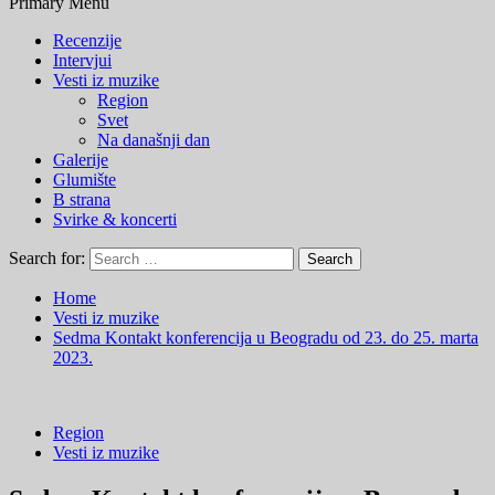
Primary Menu
Recenzije
Intervjui
Vesti iz muzike
Region
Svet
Na današnji dan
Galerije
Glumište
B strana
Svirke & koncerti
Search for:
Home
Vesti iz muzike
Sedma Kontakt konferencija u Beogradu od 23. do 25. marta
2023.
Region
Vesti iz muzike