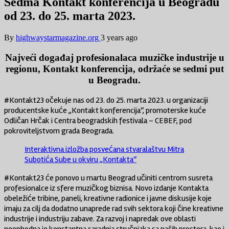
Sedma Kontakt konferencija u Beogradu
od 23. do 25. marta 2023.
By
highwaystarmagazine.org
3 years ago
Najveći događaj profesionalaca muzičke industrije u
regionu, Kontakt konferencija, održaće se sedmi put
u Beogradu.
#Kontakt23 očekuje nas od 23. do 25. marta 2023. u organizaciji
producentske kuće „Kontakt konferencija“, promoterske kuće
Odličan Hrčak i Centra beogradskih festivala – CEBEF, pod
pokroviteljstvom grada Beograda.
Interaktivna izložba posvećana stvaralaštvu Mitra
Subotića Sube u okviru „Kontakta“
#Kontakt23 će ponovo u martu Beograd učiniti centrom susreta
profesionalce iz sfere muzičkog biznisa. Novo izdanje Kontakta
obeležiće tribine, paneli, kreativne radionice i javne diskusije koje
imaju za cilj da dodatno unaprede rad svih sektora koji čine kreativne
industrije i industriju zabave. Za razvoj i napredak ove oblasti