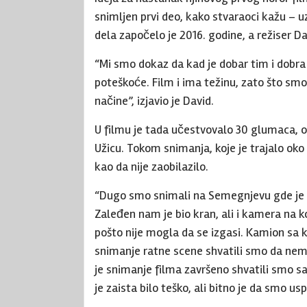
snimljen prvi deo, kako stvaraoci kažu –
dela započelo je 2016. godine, a režiser D
“Mi smo dokaz da kad je dobar tim i dobra 
poteškoće. Film i ima težinu, zato što smo
načine”, izjavio je David.
U filmu je tada učestvovalo 30 glumaca, od
Užicu. Tokom snimanja, koje je trajalo oko
kao da nije zaobilazilo.
“Dugo smo snimali na Semegnjevu gde je d
Zaleđen nam je bio kran, ali i kamera na 
pošto nije mogla da se izgasi. Kamion sa k
snimanje ratne scene shvatili smo da nema
je snimanje filma završeno shvatili smo s
je zaista bilo teško, ali bitno je da smo usp