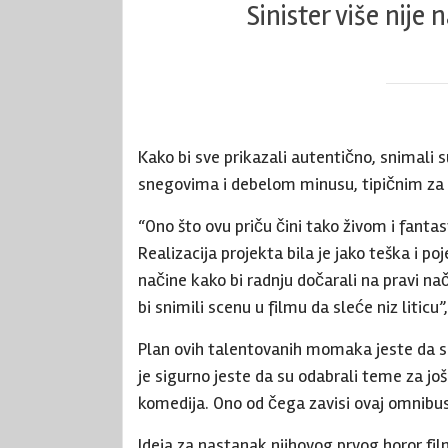
Sinister više nije
Kako bi sve prikazali autentično, snimali
snegovima i debelom minusu, tipičnim za 
“Ono što ovu priču čini tako živom i fantas
Realizacija projekta bila je jako teška i p
načine kako bi radnju dočarali na pravi na
bi snimili scenu u filmu da sleće niz liticu”
Plan ovih talentovanih momaka jeste da sn
je sigurno jeste da su odabrali teme za još
komedija. Ono od čega zavisi ovaj omnibus
Ideja za nastanak njihovog prvog horor fil