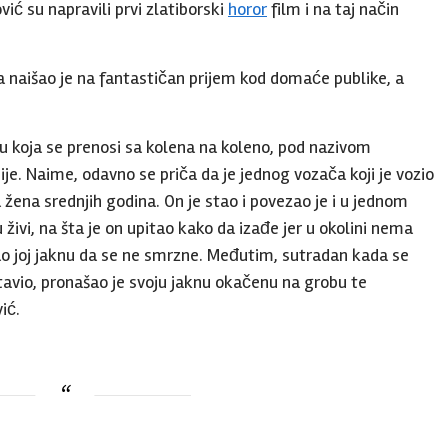
vić su napravili prvi zlatiborski
horor
film i na taj način
 naišao je na fantastičan prijem kod domaće publike, a
u koja se prenosi sa kolena na koleno, pod nazivom
ije. Naime, odavno se priča da je jednog vozača koji je vozio
žena srednjih godina. On je stao i povezao je i u jednom
 živi, na šta je on upitao kako da izađe jer u okolini nema
dao joj jaknu da se ne smrzne. Međutim, sutradan kada se
avio, pronašao je svoju jaknu okačenu na grobu te
ić.