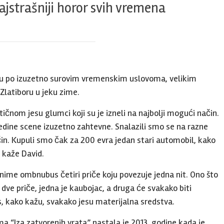
 najstrašniji horor svih vremena
 su po izuzetno surovim vremenskim uslovoma, velikim
Zlatiboru u jeku zime.
tičnom jesu glumci koji su je izneli na najbolji mogući način.
ojedine scene izuzetno zahtevne. Snalazili smo se na razne
čin. Kupuli smo čak za 200 evra jedan stari automobil, kako
, kaže David.
ime ombnubus četiri priče koju povezuje jedna nit. Ono što
 dve priče, jedna je kaubojac, a druga će svakako biti
, kako kažu, svakako jesu materijalna sredstva.
ma “Iza zatvorenih vrata” nastala je 2013. godine kada je