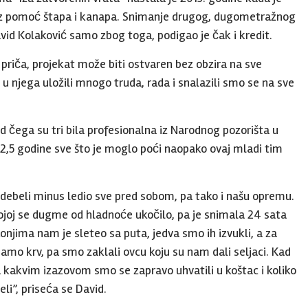
 uz pomoć štapa i kanapa. Snimanje drugog, dugometražnog
avid Kolaković samo zbog toga, podigao je čak i kredit.
priča, projekat može biti ostvaren bez obzira na sve
 u njega uložili mnogo truda, rada i snalazili smo se na sve
 čega su tri bila profesionalna iz Narodnog pozorišta u
 2,5 godine sve što je moglo poći naopako ovaj mladi tim
ebeli minus ledio sve pred sobom, pa tako i našu opremu.
kojoj se dugme od hladnoće ukočilo, pa je snimala 24 sata
onjima nam je sleteo sa puta, jedva smo ih izvukli, a za
mo krv, pa smo zaklali ovcu koju su nam dali seljaci. Kad
a kakvim izazovom smo se zapravo uhvatili u koštac i koliko
eli”, priseća se David.