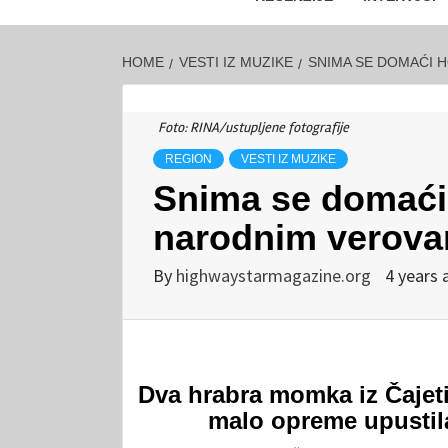
HOME
VESTI IZ MUZIKE
SNIMA SE DOMAĆI 
Foto: RINA/ustupljene fotografije
REGION
VESTI IZ MUZIKE
Snima se domaći 
narodnim verovan
By
highwaystarmagazine.org
4 years 
Dva hrabra momka iz Čajet
malo opreme upustil