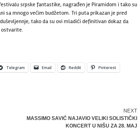
 festivalu srpske fantastike, nagrađen je Piramidom i tako su
ani sa mnogo većim budžetom. Tri puta prikazan je pred
duševljennje, tako da su ovi mladići definitivan dokaz da
 ostvarite.
Telegram
Email
Reddit
Pinterest
NEXT
MASSIMO SAVIĆ NAJAVIO VELIKI SOLISTIČKI
KONCERT U NIŠU ZA 28. MAJ