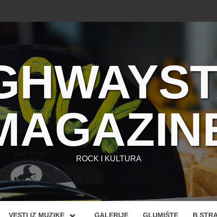
GHWAYS
MAGAZIN
ROCK I KULTURA
VESTI IZ MUZIKE
GALERIJE
GLUMIŠTE
B STR