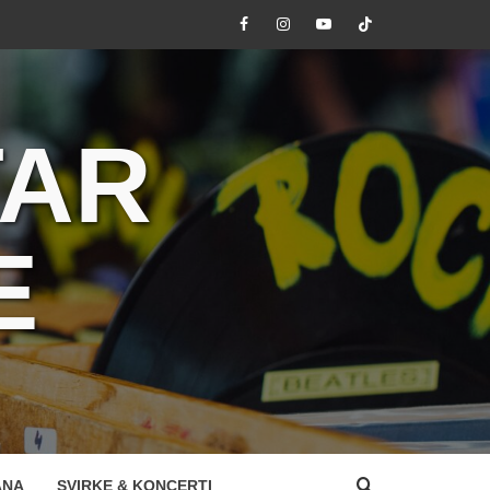
Facebook
Instagram
Youtube
Tik
Tok
TAR
E
ANA
SVIRKE & KONCERTI