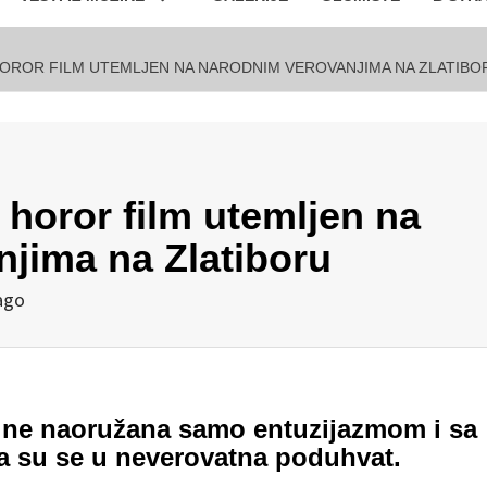
HOROR FILM UTEMLJEN NA NARODNIM VEROVANJIMA NA ZLATIBO
horor film utemljen na
jima na Zlatiboru
ago
ine naoružana samo entuzijazmom i sa
a su se u neverovatna poduhvat.