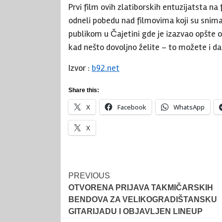
Prvi film ovih zlatiborskih entuzijatsta na
odneli pobedu nad filmovima koji su snim
publikom u Čajetini gde je izazvao opšte o
kad nešto dovoljno želite – to možete i da
Izvor :
b92.net
Share this:
X
Facebook
WhatsApp
X
Post
PREVIOUS
OTVORENA PRIJAVA TAKMIČARSKIH
navigation
BENDOVA ZA VELIKOGRADIŠTANSKU
GITARIJADU I OBJAVLJEN LINEUP