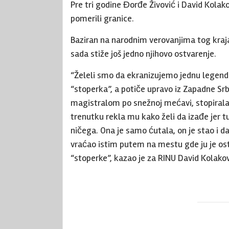
Pre tri godine Đorđe Živović i David Kolako
pomerili granice.
Baziran na narodnim verovanjima tog kraja
sada stiže još jedno njihovo ostvarenje.
“Želeli smo da ekranizujemo jednu legend
“stoperka”, a potiče upravo iz Zapadne Srb
magistralom po snežnoj mećavi, stopirala 
trenutku rekla mu kako želi da izađe jer tu
ničega. Ona je samo ćutala, on je stao i 
vraćao istim putem na mestu gde ju je ost
“stoperke”, kazao je za RINU David Kolakov