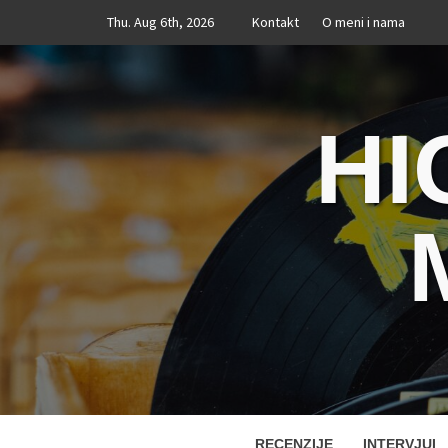
Skip
Thu. Aug 6th, 2026
Kontakt
O meni i nama
to
content
HI
RECENZIJE
INTERVJUI