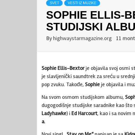
SVET
VESTI IZ MUZIKE
SOPHIE ELLIS-
STUDIJSKI ALB
By
highwaystarmagazine.org
11 mont
Sophie Ellis-Bextor
je objavila svoj osmi 
je slavljenički saundtrek za sreću u sred
pop zvuku. Takođe,
Sophie
je objavila i mu
Na svom osmom studijskom albumu,
Soph
dugogodišnje studijske saradnike kao što
Ladyhawke
) i
Ed Harcourt
, kao i sa novim
a
.
Novi singl
„Stay on Me“
napisan je sa
Kid