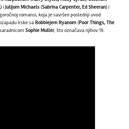
a
) i
Julijom Michaels
(
Sabrina Carpenter, Ed Sheeran
) i
goročnoj romansi, koja je savršen poslednji uvod
gozapadu Irske sa
Robbiejem Ryanom
(
Poor Things, The
i saradnicom
Sophie Muller
, što označava njihov 19.