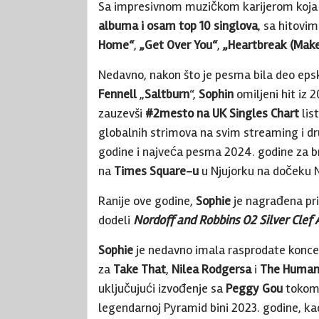
Sa impresivnom muzičkom karijerom koja 
albuma i osam top 10 singlova
, sa hitov
Home“
,
„Get Over You“
,
„Heartbreak (Make
Nedavno, nakon što je pesma bila deo eps
Fennell
„
Saltburn
“,
Sophin
omiljeni hit iz 
zauzevši
#2mesto na
UK Singles Chart
lis
globalnih strimova na svim streaming i d
godine i najveća pesma 2024. godine za b
na
Times Square-u
u Njujorku na dočeku N
Ranije ove godine,
Sophie
je nagrađena pr
dodeli
Nordoff and Robbins O2 Silver Clef
Sophie
je nedavno imala rasprodate koncer
za
Take That
,
Nilea Rodgersa
i
The Human
uključujući izvođenje sa
Peggy Gou
tokom 
legendarnoj Pyramid
bini 2023. godine, ka