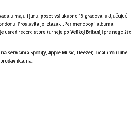
sada u maju i junu, posetivši ukupno 16 gradova, uključujući
ondonu. Proslavila je izlazak „Perimenopop“ albuma
je usred record store turneje po
Velikoj Britaniji
pre nego što
o na servisima Spotify, Apple Music, Deezer, Tidal i YouTube
m prodavnicama.