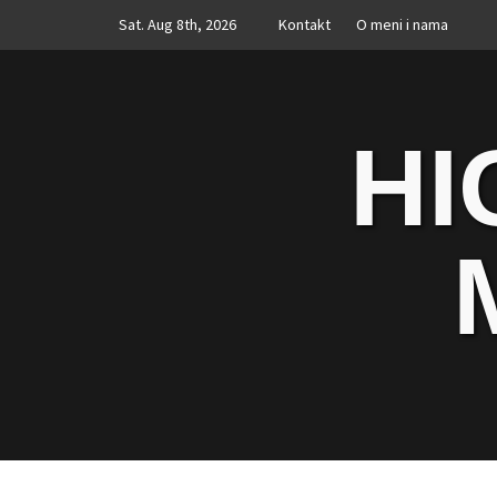
Skip
Sat. Aug 8th, 2026
Kontakt
O meni i nama
to
content
HI