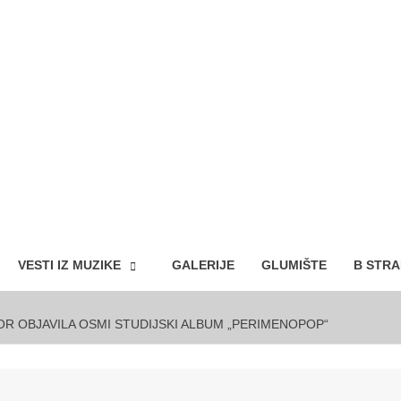
VESTI IZ MUZIKE
GALERIJE
GLUMIŠTE
B STR
OR OBJAVILA OSMI STUDIJSKI ALBUM „PERIMENOPOP“