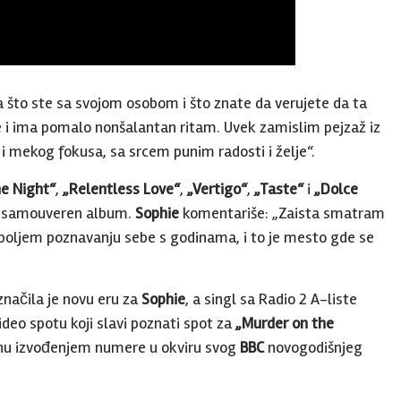
a što ste sa svojom osobom i što znate da verujete da ta
 i ima pomalo nonšalantan ritam. Uvek zamislim pejzaž iz
 i mekog fokusa, sa srcem punim radosti i želje“.
e Night“
,
„Relentless Love“
,
„Vertigo“
,
„Taste“
i
„Dolce
 i samouveren album.
Sophie
komentariše: „Zaista smatram
u boljem poznavanju sebe s godinama, i to je mesto gde se
načila je novu eru za
Sophie
, a singl sa Radio 2 A-liste
ideo spotu koji slavi poznati spot za
„Murder on the
inu izvođenjem numere u okviru svog
BBC
novogodišnjeg