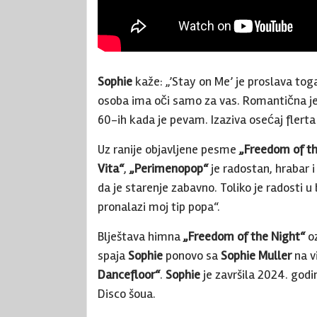
Sophie
kaže: „’Stay on Me’ je proslava tog
osoba ima oči samo za vas. Romantična je
60-ih kada je pevam. Izaziva osećaj flerta
Uz ranije objavljene pesme
„Freedom of th
Vita“
,
„Perimenopop“
je radostan, hrabar
da je starenje zabavno. Toliko je radosti 
pronalazi moj tip popa“.
Blještava himna
„Freedom of the Night“
oz
spaja
Sophie
ponovo sa
Sophie Muller
na v
Dancefloor“
.
Sophie
je završila 2024. god
Disco šoua.