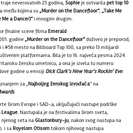
traje neverovatnih 25 godina,
Sophie
je ostvarila
pet top 10
ima među kojima su
„Murder on the Dancefloor“
,
„Take Me
 Me a Dancer)“
i mnogim drugim.
ke finalne scene filma
Emerald
2001. godine
„Murder on the Dancefloor“
doživeo je preporod,
ti i #58 mesto na Billboard Top 100, sa preko 13 milijardi
ruštvenim platformama. Bila je to 16. najveća pesma 2024.
ritansku žensku umetnicu, a ona je izvela tu numeru
ove godine u emisiji
Dick Clark’s New Year’s Rockin’ Eve
.
iznanjem za „
Najboljeg ženskog izvođača
“ na
 Awards
.
te širom Evrope i SAD-a, uključujući nastupe podrške
 League
. Nastupala je na festivalima širom sveta,
njenog seta na
Glastonbury-ju
, nakon svog nastupa na
o i sa
Royelom Otisom
tokom njihovog nastupa