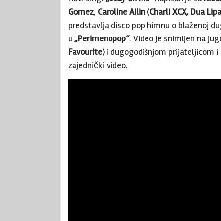
Gomez
,
Caroline Ailin
(
Charli XCX, Dua Lip
predstavlja disco pop himnu o blaženoj du
u
„Perimenopop“
. Video je snimljen na ju
Favourite
) i dugogodišnjom prijateljicom 
zajednički video.