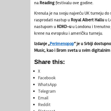
na
Reading
festivalu ove godine.
Krenula je na svoju najveću UK turneju do 
rasprodati nastup u
Royal Albert Hallu
u L
nastupom u
KOKO-u
u Londonu i trenutno 
krene na evropsku i američku turneju.
Izdanje
„
Perimenopop
“
je u Srbiji dostupn
Music, kao i širom sveta u svim digitalni
Share this:
X
Facebook
WhatsApp
Telegram
Email
Reddit