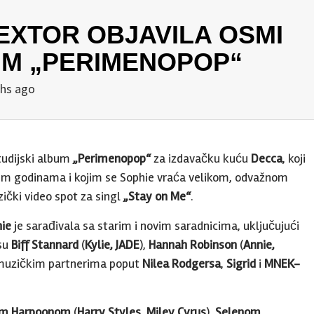
BEXTOR OBJAVILA OSMI
UM „PERIMENOPOP“
hs ago
studijski album
„Perimenopop“
za izdavačku kuću
Decca
, koji
njim godinama i kojim se Sophie vraća velikom, odvažnom
zički video spot za singl
„Stay on Me“
.
ie
je sarađivala sa starim i novim saradnicima, uključujući
 su
Biff Stannard
(
Kylie, JADE
),
Hannah Robinson
(
Annie,
 muzičkim partnerima poput
Nilea Rodgersa
,
Sigrid
i
MNEK-
om Harpoonom
(
Harry Styles, Miley Cyrus
),
Selenom