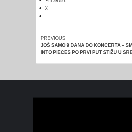
Pinterest
X
Post
PREVIOUS
JOŠ SAMO 9 DANA DO KONCERTA – S
navigation
INTO PIECES PO PRVI PUT STIŽU U SR