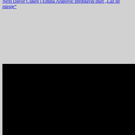
Next
Davor Čukelj i Emina Arapović predstavili duet „Laž ne
miruje“