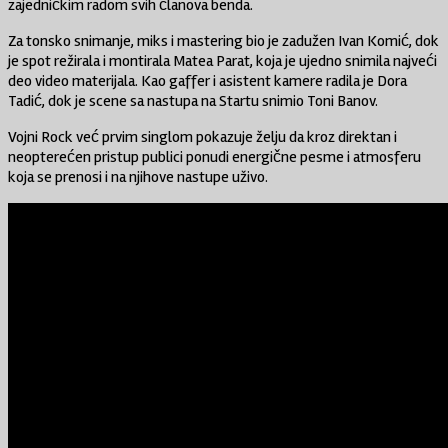
zajedničkim radom svih članova benda.
Za tonsko snimanje, miks i mastering bio je zadužen Ivan Komić, dok
je spot režirala i montirala Matea Parat, koja je ujedno snimila najveći
deo video materijala. Kao gaffer i asistent kamere radila je Dora
Tadić, dok je scene sa nastupa na Startu snimio Toni Banov.
Vojni Rock
već prvim singlom pokazuje želju da kroz direktan i
neopterećen pristup publici ponudi energične pesme i atmosferu
koja se prenosi i na njihove nastupe uživo.