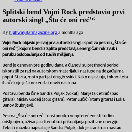
Splitski bend Vojni Rock predstavio prvi
autorski singl „Šta će oni reć’“
By
highwaystarmagazine.org
3 months ago
Vojni Rock
objavio je svoj prvi autorski singl i spot za pesmu „Šta će
oni reć’“, kojom bend iz Splita predstavlja energičan rok zvuk i
poruku oslobađanja od tuđih mišljenja.
Bend je osnovan pre godinu dana, a članovi su prethodni period
iskoristili za rad na autorskom materijalu i nastupe na događajima
poput Starta, moto partija i drugih svirki. Kako najavljuju, tokom leta
ih očekuje još koncerata i novih nastupa.
Postavu benda čine Sandra Poljak (vokal), Marijeta Cetinić (bas
gitara), Mislav Gudelj (solo gitara), Petar Lučić (ritam gitara) i Luka
Banov (bubnjevi).
Pesma „Šta će oni reć’“ nosi poruku neopterećenosti tuđim
mišljenjem, uživanja u trenutku i prikupljanja pozitivne energije.
Tekst i muziku napisala je Sandra Poljak, dok je aranžman nastao