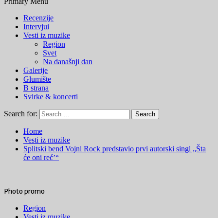
Primary Menu
Recenzije
Intervjui
Vesti iz muzike
Region
Svet
Na današnji dan
Galerije
Glumište
B strana
Svirke & koncerti
Search for:
Home
Vesti iz muzike
Splitski bend Vojni Rock predstavio prvi autorski singl „Šta
će oni reć’“
Photo promo
Region
Vesti iz muzike