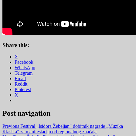
Share this:
X
Facebook
WhatsApp
Telegram
Email
Reddit
Pinterest
X
Post navigation
Previous
Festival „Isidora Žebeljan” dobitnik nagrade „Muzika
Klasika” za manifestaciju od regionalnog značaja