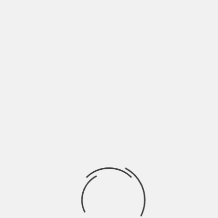
može očekivati i presek najvećih hitova iz svih faza
benda. Za fanove modernog metala i metalcore-a
– ovo je koncert koji se ne propušta.
Karte će u prodaji biti od 11. avgusta preko
Gigstix.com i na svim njihovim prodajnim
mestima. Cena early bird karata je 3000rsd, u
pretprodaji će biti 3500rsd, a na dan koncerta
ukoliko ih ostane 4000rsd.