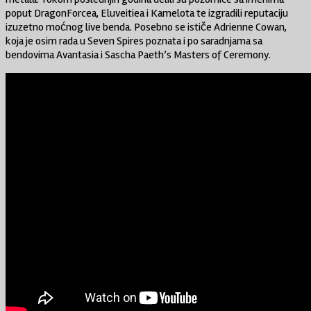
poput DragonForcea, Eluveitiea i Kamelota te izgradili reputaciju
izuzetno moćnog live benda. Posebno se ističe Adrienne Cowan,
koja je osim rada u Seven Spires poznata i po saradnjama sa
bendovima Avantasia i Sascha Paeth’s Masters of Ceremony.