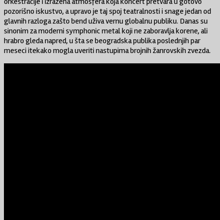
orkestracije i izražena atmosfera koja koncert pretvara u gotovo
pozorišno iskustvo, a upravo je taj spoj teatralnosti i snage jedan od
glavnih razloga zašto bend uživa vernu globalnu publiku. Danas su
sinonim za moderni symphonic metal koji ne zaboravlja korene, ali
hrabro gleda napred, u šta se beogradska publika poslednjih par
meseci itekako mogla uveriti nastupima brojnih žanrovskih zvezda.