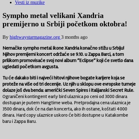
Vesti iz muzike
Sympho metal velikani Xandria
premijerno u Srbiji početkom oktobra!
By
highwaystarmagazine.org
3 months ago
Nemačke sympho metal ikone Xandria konačno stižu u Srbiju!
Njihov premijerni koncert održaće se 9.10. u Zappa Barci, a tom
prilikom promovisaće svoj novi album “Eclipse” koji će svetlo dana
ugledati početkom avgusta.
Tu će dakako biti i najveći hitovi njihove bogate karijere koja se
proteže na više od tri decenije. Uz njih u sklopu ove evropske turneje
dolaze još dva benda: američki Seven Spires i italijanski Secret Rule.
Ograničeni kontingent early bird ulaznica po ceni od 3000 dinara
dostupan je putem Hangtime weba. Pretprodajna cena ulaznica je
3500 dinara, dok će na dan koncerta, ako ih ostane, koštati 4000
dinara. Hard copy ulaznice uskoro će biti dostupne u Katakombe
baru i Zappa Baru.