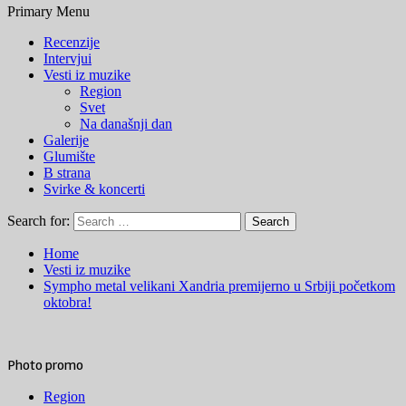
Primary Menu
Recenzije
Intervjui
Vesti iz muzike
Region
Svet
Na današnji dan
Galerije
Glumište
B strana
Svirke & koncerti
Search for:
Home
Vesti iz muzike
Sympho metal velikani Xandria premijerno u Srbiji početkom
oktobra!
Photo promo
Region