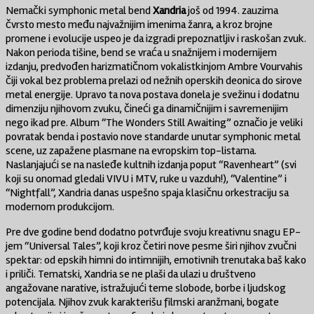
Nemački symphonic metal bend
Xandria
još od 1994. zauzima
čvrsto mesto među najvažnijim imenima žanra, a kroz brojne
promene i evolucije uspeo je da izgradi prepoznatljiv i raskošan zvuk.
Nakon perioda tišine, bend se vraća u snažnijem i modernijem
izdanju, predvođen harizmatičnom vokalistkinjom Ambre Vourvahis
čiji vokal bez problema prelazi od nežnih operskih deonica do sirove
metal energije. Upravo ta nova postava donela je svežinu i dodatnu
dimenziju njihovom zvuku, čineći ga dinamičnijim i savremenijim
nego ikad pre. Album “The Wonders Still Awaiting” označio je veliki
povratak benda i postavio nove standarde unutar symphonic metal
scene, uz zapažene plasmane na evropskim top-listama.
Naslanjajući se na nasleđe kultnih izdanja poput “Ravenheart” (svi
koji su onomad gledali VIVU i MTV, ruke u vazduh!), “Valentine” i
“Nightfall”, Xandria danas uspešno spaja klasičnu orkestraciju sa
modernom produkcijom.
Pre dve godine bend dodatno potvrđuje svoju kreativnu snagu EP-
jem “Universal Tales”, koji kroz četiri nove pesme širi njihov zvučni
spektar: od epskih himni do intimnijih, emotivnih trenutaka baš kako
i priliči. Tematski, Xandria se ne plaši da ulazi u društveno
angažovane narative, istražujući teme slobode, borbe i ljudskog
potencijala. Njihov zvuk karakterišu filmski aranžmani, bogate