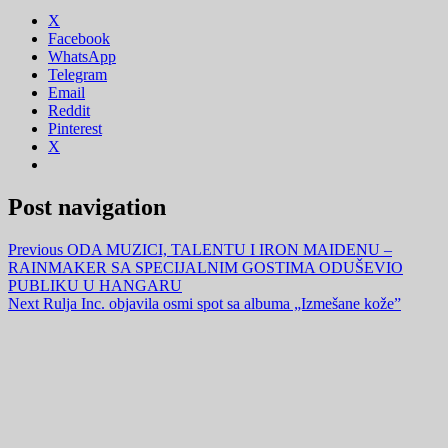
X
Facebook
WhatsApp
Telegram
Email
Reddit
Pinterest
X
Post navigation
Previous
ODA MUZICI, TALENTU I IRON MAIDENU –
RAINMAKER SA SPECIJALNIM GOSTIMA ODUŠEVIO
PUBLIKU U HANGARU
Next
Rulja Inc. objavila osmi spot sa albuma „Izmešane kože”