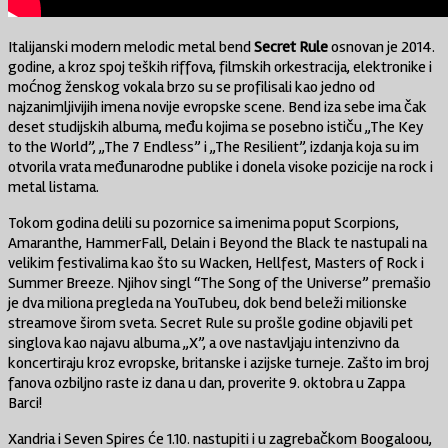
Italijanski modern melodic metal bend
Secret Rule
osnovan je 2014.
godine, a kroz spoj teških riffova, filmskih orkestracija, elektronike i
moćnog ženskog vokala brzo su se profilisali kao jedno od
najzanimljivijih imena novije evropske scene. Bend iza sebe ima čak
deset studijskih albuma, među kojima se posebno ističu „The Key
to the World”, „The 7 Endless” i „The Resilient”, izdanja koja su im
otvorila vrata međunarodne publike i donela visoke pozicije na rock i
metal listama.
Tokom godina delili su pozornice sa imenima poput Scorpions,
Amaranthe, HammerFall, Delain i Beyond the Black te nastupali na
velikim festivalima kao što su Wacken, Hellfest, Masters of Rock i
Summer Breeze. Njihov singl “The Song of the Universe” premašio
je dva miliona pregleda na YouTubeu, dok bend beleži milionske
streamove širom sveta. Secret Rule su prošle godine objavili pet
singlova kao najavu albuma „X”, a ove nastavljaju intenzivno da
koncertiraju kroz evropske, britanske i azijske turneje. Zašto im broj
fanova ozbiljno raste iz dana u dan, proverite 9. oktobra u Zappa
Barci!
Xandria i Seven Spires će 1.10. nastupiti i u zagrebačkom Boogaloou,