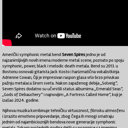
Američki symphonic metal bend
Seven Spires
jedno je od
najzanimljivijih novih imena moderne metal scene, poznato po spoju
symphonic, power, black i melodic death metala. Bend su 2013. u
Bostonu osnovali gitarista Jack Kosto i harizmatična vokalistkinja
Adrienne Cowan, čiji je impresivan raspon glasa vrlo brzo privukao
pažnju metalaca širom sveta. Nakon zapaženog debija „Solveig”,
Seven Spires dodatno su učvrstili status albumima „Emerald Seas”,
„Gods of Debauchery” i najnovijim „A Fortress Called Home”, koji je
izašao 2024. godine.
Njihova muzika kombinuje tehničku virtuoznost, filmsku atmosferu
i izrazito emotivno pripovedanje, zbog čega ih mnogi smatraju
jednim od najambicioznijih bendova nove generacije symphonic
metala. Tokom poslednjih godina delili su pozornice sa imenima