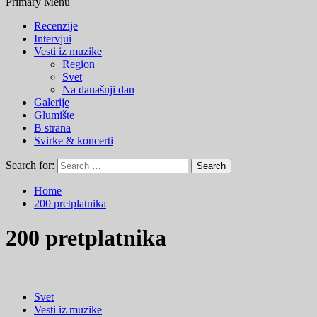
Primary Menu
Recenzije
Intervjui
Vesti iz muzike
Region
Svet
Na današnji dan
Galerije
Glumište
B strana
Svirke & koncerti
Search for:
Home
200 pretplatnika
200 pretplatnika
Svet
Vesti iz muzike