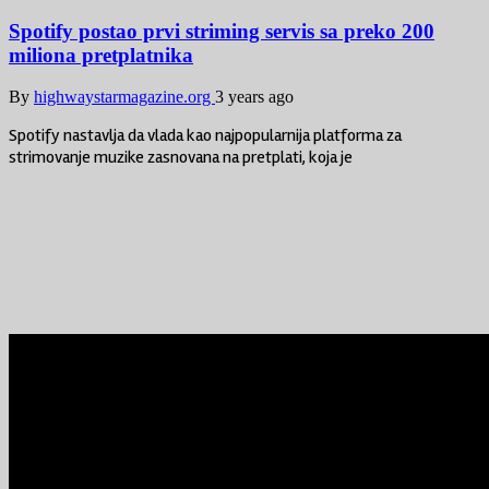
Spotify postao prvi striming servis sa preko 200
miliona pretplatnika
By
highwaystarmagazine.org
3 years ago
Spotify nastavlja da vlada kao najpopularnija platforma za
strimovanje muzike zasnovana na pretplati, koja je