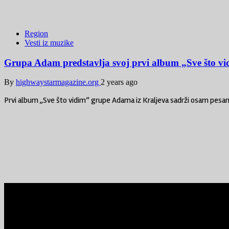
Region
Vesti iz muzike
Grupa Adam predstavlja svoj prvi album „Sve što v
By
highwaystarmagazine.org
2 years ago
Prvi album „Sve što vidim” grupe Adama iz Kraljeva sadrži osam pesam