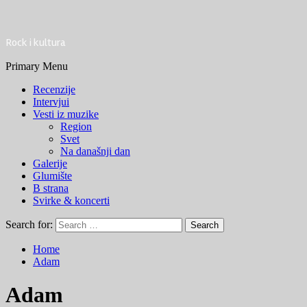
Rock i kultura
Primary Menu
Recenzije
Intervjui
Vesti iz muzike
Region
Svet
Na današnji dan
Galerije
Glumište
B strana
Svirke & koncerti
Search for:
Home
Adam
Adam