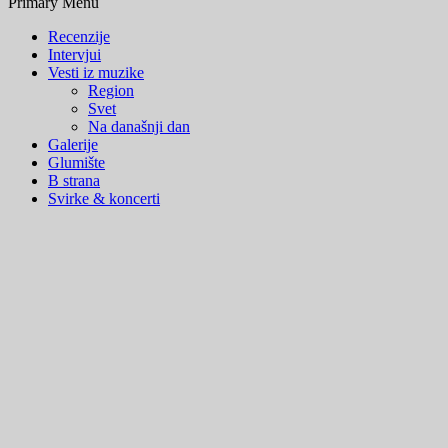
Primary Menu
Recenzije
Intervjui
Vesti iz muzike
Region
Svet
Na današnji dan
Galerije
Glumište
B strana
Svirke & koncerti