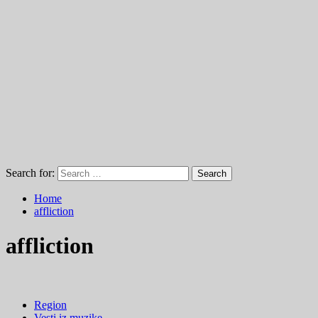
Search for:
Home
affliction
affliction
Region
Vesti iz muzike