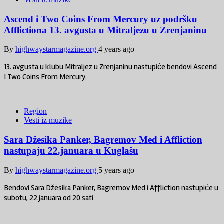
Ascend i Two Coins From Mercury uz podršku
Afflictiona 13. avgusta u Mitraljezu u Zrenjaninu
By
highwaystarmagazine.org
4 years ago
13. avgusta u klubu Mitraljez u Zrenjaninu nastupiće bendovi Ascend
I Two Coins From Mercury.
Region
Vesti iz muzike
Sara Džesika Panker, Bagremov Med i Affliction
nastupaju 22.januara u Kuglašu
By
highwaystarmagazine.org
5 years ago
Bendovi Sara Džesika Panker, Bagremov Med i Affliction nastupiće u
subotu, 22.januara od 20 sati