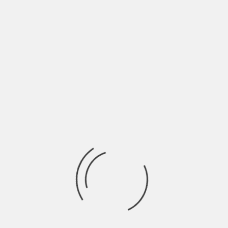
U Kragujevcu je po prvi put održan showcase festival
Isijavanje, pokrenut od strane Arsenal festa,