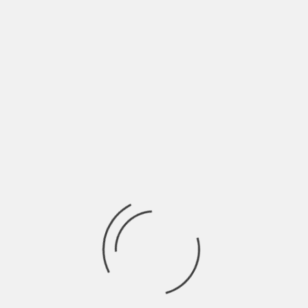
BY
HIGHWAYSTARMAGAZINE.ORG
4 YEARS AGO
Poznato je kada će biti održan ovogodišnji Belgrade Beer
Fest. Kao što sam već pisao