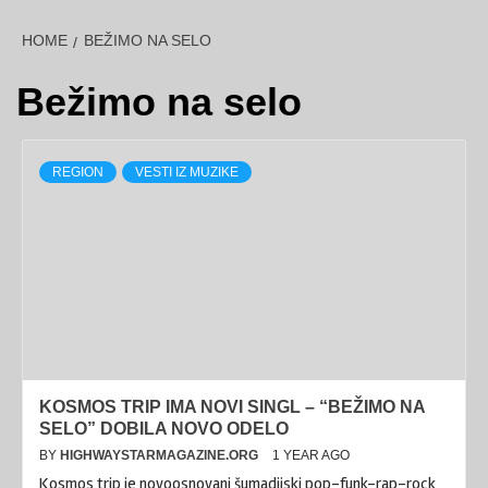
HOME
BEŽIMO NA SELO
Bežimo na selo
REGION
VESTI IZ MUZIKE
KOSMOS TRIP IMA NOVI SINGL – “BEŽIMO NA
SELO” DOBILA NOVO ODELO
BY
HIGHWAYSTARMAGAZINE.ORG
1 YEAR AGO
Kosmos trip je novoosnovani šumadijski pop-funk-rap-rock