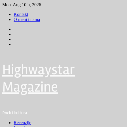
Skip
Mon. Aug 10th, 2026
to
Kontakt
content
O meni i nama
Facebook
Instagram
Youtube
Tik
Tok
Highwaystar
Magazine
Rock i kultura
Primary
Recenzije