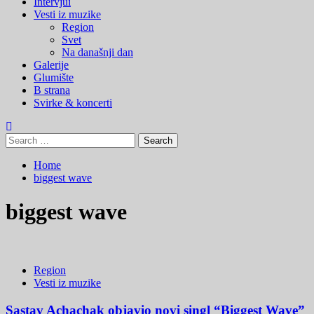
Menu
Intervjui
Vesti iz muzike
Region
Svet
Na današnji dan
Galerije
Glumište
B strana
Svirke & koncerti
Search
for:
Home
biggest wave
biggest wave
Region
Vesti iz muzike
Sastav Achachak objavio novi singl “Biggest Wave”