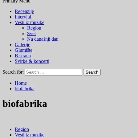
Primary Menu
Recenzije
Intervjui
Vesti iz muzike
Region
Svet
Na današnji dan
Galerije
Glumište
B strana
Svirke & koncerti
Search for:
Home
biofabrika
biofabrika
Region
Vesti iz muzike