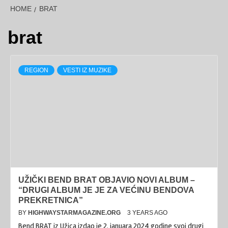
HOME
BRAT
brat
REGION
VESTI IZ MUZIKE
UŽIČKI BEND BRAT OBJAVIO NOVI ALBUM –
“DRUGI ALBUM JE JE ZA VEĆINU BENDOVA
PREKRETNICA”
BY
HIGHWAYSTARMAGAZINE.ORG
3 YEARS AGO
Bend BRAT iz Užica izdao je 2. januara 2024 godine svoj drugi