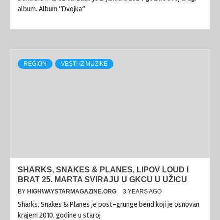
album. Album “Dvojka”
REGION
VESTI IZ MUZIKE
SHARKS, SNAKES & PLANES, LIPOV LOUD I
BRAT 25. MARTA SVIRAJU U GKCU U UŽICU
BY
HIGHWAYSTARMAGAZINE.ORG
3 YEARS AGO
Sharks, Snakes & Planes je post-grunge bend koji je osnovan
krajem 2010. godine u staroj