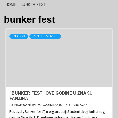
HOME
BUNKER FEST
bunker fest
REGION
VESTI IZ MUZIKE
“BUNKER FEST“ OVE GODINE U ZNAKU
FANZINA
BY
HIGHWAYSTARMAGAZINE.ORG
5 YEARS AGO
Festival „Bunker fest“, u organizaciji Studentskog kulturnog
centra Novi Sad i Kreativne radionice „Bunker“, održava