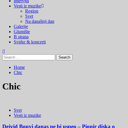
Menu
Intervjui
Vesti iz muzike
Region
Svet
Na današnji dan
Galerije
Glumište
B strana
Svirke & koncerti
Search
for:
Home
Chic
Chic
Svet
Vesti iz muzike
Dejvid Bouvi danas ne bi uspeo – Pionir diska o