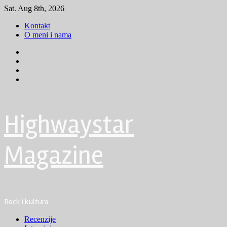
Skip
Sat. Aug 8th, 2026
to
Kontakt
content
O meni i nama
Facebook
Instagram
Youtube
Tik
Tok
Highwaystar
Magazine
Rock i kultura
Primary
Recenzije