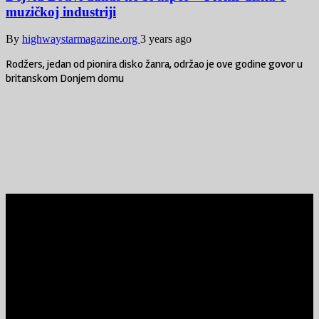
muzičkoj industriji
By
highwaystarmagazine.org
3 years ago
Rodžers, jedan od pionira disko žanra, održao je ove godine govor u
britanskom Donjem domu