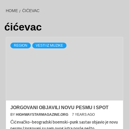
HOME
ĆIĆEVAC
ćićevac
REGION
VESTI IZ MUZIKE
JORGOVANI OBJAVILI NOVU PESMU I SPOT
BY
HIGHWAYSTARMAGAZINE.ORG
7 YEARS AGO
Ćićevačko-beogradski boemski-punk sastav objavio je novu
pesmu ! Jorgovani su nam ovog jutra posle nešto