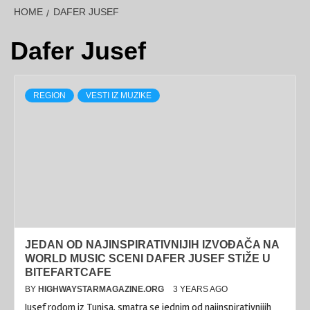
HOME
DAFER JUSEF
Dafer Jusef
REGION
VESTI IZ MUZIKE
JEDAN OD NAJINSPIRATIVNIJIH IZVOĐAČA NA
WORLD MUSIC SCENI DAFER JUSEF STIŽE U
BITEFARTCAFE
BY
HIGHWAYSTARMAGAZINE.ORG
3 YEARS AGO
Jusef rodom iz Tunisa, smatra se jednim od najinspirativnijih