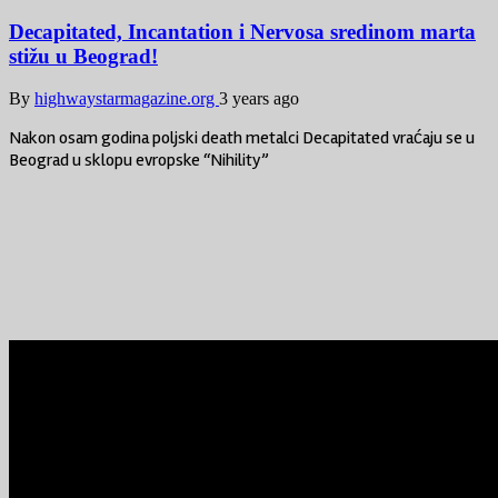
Decapitated, Incantation i Nervosa sredinom marta
stižu u Beograd!
By
highwaystarmagazine.org
3 years ago
Nakon osam godina poljski death metalci Decapitated vraćaju se u
Beograd u sklopu evropske “Nihility”