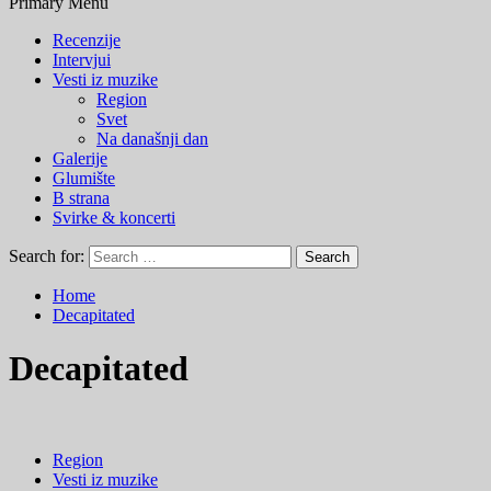
Primary Menu
Recenzije
Intervjui
Vesti iz muzike
Region
Svet
Na današnji dan
Galerije
Glumište
B strana
Svirke & koncerti
Search for:
Home
Decapitated
Decapitated
Region
Vesti iz muzike