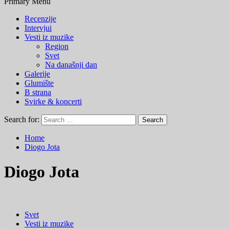
Primary Menu
Recenzije
Intervjui
Vesti iz muzike
Region
Svet
Na današnji dan
Galerije
Glumište
B strana
Svirke & koncerti
Search for:
Home
Diogo Jota
Diogo Jota
Svet
Vesti iz muzike