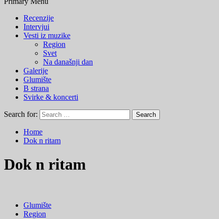
Primary Menu
Recenzije
Intervjui
Vesti iz muzike
Region
Svet
Na današnji dan
Galerije
Glumište
B strana
Svirke & koncerti
Search for:
Home
Dok n ritam
Dok n ritam
Glumište
Region