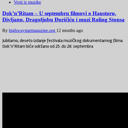
Vesti iz muzike
Dok’n’Ritam – U septembru filmovi o Haustoru,
Divljanu, Dragoljubu Đuričiću i muzi Roling Stonsa
By
highwaystarmagazine.org
12 months ago
Jubilarno, deseto izdanje festivala muzičkog dokumentarnog filma
Dok’n’Ritam biće održano od 25. do 28. septembra