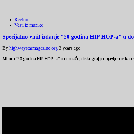
Region
Vesti iz muzike
Specijalno vinil izdanje “50 godina HIP HOP-a” u do
By
highwaystarmagazine.org
3 years ago
Album “50 godina HIP HOP-a” u domaćoj diskografiji objavljen je kao sp