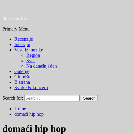
Rock i kultura
Primary Menu
Recenzije
Intervjui
Vesti iz muzike
Region
Svet
Na današnji dan
Galerije
Glumište
B strana
Svirke & koncerti
Search for:
Home
domaći hip hop
domaći hip hop