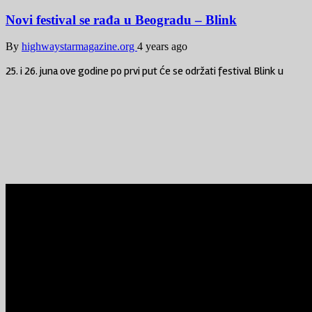
Novi festival se rađa u Beogradu – Blink
By
highwaystarmagazine.org
4 years ago
25. i 26. juna ove godine po prvi put će se održati festival Blink u