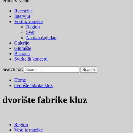
Primary Menu
Recenzije
Intervjui
Vesti iz muzike
Region
Svet
Na današnji dan
Galerije
Glumište
B strana
Svirke & koncerti
Search for:
Home
dvorište fabrike kluz
dvorište fabrike kluz
Region
Vesti iz muzike