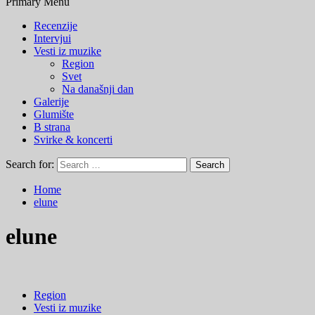
Primary Menu
Recenzije
Intervjui
Vesti iz muzike
Region
Svet
Na današnji dan
Galerije
Glumište
B strana
Svirke & koncerti
Search for:
Home
elune
elune
Region
Vesti iz muzike