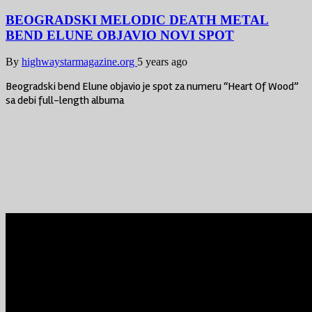
BEOGRADSKI MELODIC DEATH METAL
BEND ELUNE OBJAVIO NOVI SPOT
By
highwaystarmagazine.org
5 years ago
Beogradski bend Elune objavio je spot za numeru “Heart Of Wood”
sa debi full-length albuma