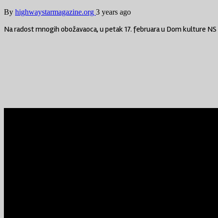
By
highwaystarmagazine.org
3 years ago
Na radost mnogih obožavaoca, u petak 17. februara u Dom kulture NS s