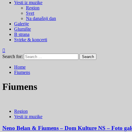
Vesti iz muzike
Region
Svet
Na današnji dan
Galerije
Glumište
B strana
Svirke & koncerti
Search for:
Home
Fiumens
Fiumens
Region
Vesti iz muzike
Neno Belan & Fiumens – Dom Kulture NS – Foto gale