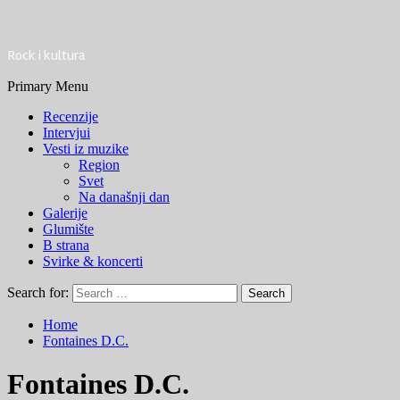
Rock i kultura
Primary Menu
Recenzije
Intervjui
Vesti iz muzike
Region
Svet
Na današnji dan
Galerije
Glumište
B strana
Svirke & koncerti
Search for:
Home
Fontaines D.C.
Fontaines D.C.