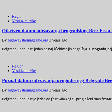
Region
Vesti iz muzike
Otkriven datum održavanja beogradskog Beer Festa s
By
highwaystarmagazine.org
3 years ago
Belgrade Beer Fest, jedan od najiščekivanijih događaja u Beogradu, naja
Region
Vesti iz muzike
Poznat datum održavanja ovogodišnjeg Belgrade Bee
By
highwaystarmagazine.org
3 years ago
Belgrade Beer Fest je jedan od festivala koji su proglašeni manifestac