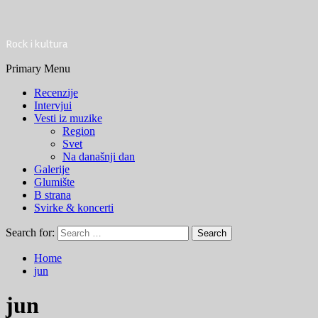
Rock i kultura
Primary Menu
Recenzije
Intervjui
Vesti iz muzike
Region
Svet
Na današnji dan
Galerije
Glumište
B strana
Svirke & koncerti
Search for:
Home
jun
jun