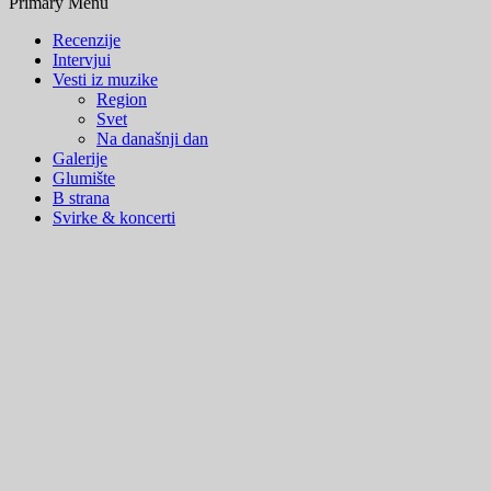
Primary Menu
Recenzije
Intervjui
Vesti iz muzike
Region
Svet
Na današnji dan
Galerije
Glumište
B strana
Svirke & koncerti