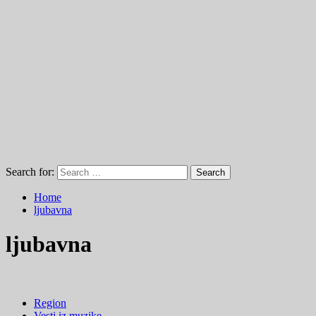
Search for:
Home
ljubavna
ljubavna
Region
Vesti iz muzike