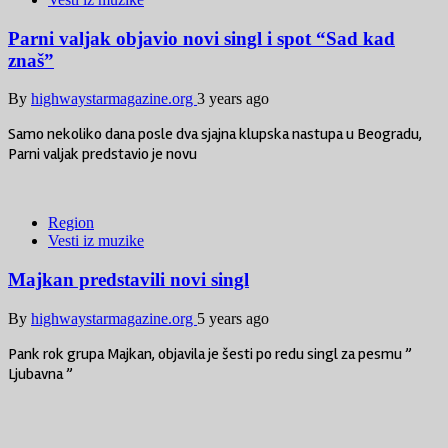
Parni valjak objavio novi singl i spot “Sad kad
znaš”
By
highwaystarmagazine.org
3 years ago
Samo nekoliko dana posle dva sjajna klupska nastupa u Beogradu,
Parni valjak predstavio je novu
Region
Vesti iz muzike
Majkan predstavili novi singl
By
highwaystarmagazine.org
5 years ago
Pank rok grupa Majkan, objavila je šesti po redu singl za pesmu ”
Ljubavna ”