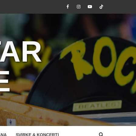
Facebook
Instagram
Youtube
Tik
Tok
TAR
E
ANA
SVIRKE & KONCERTI