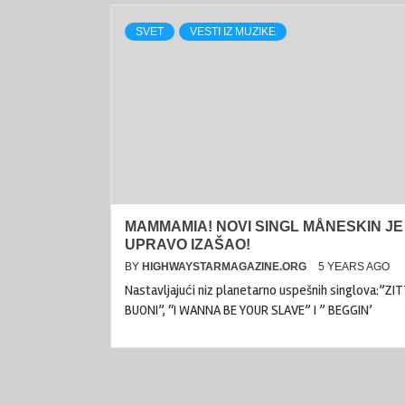
SVET
VESTI IZ MUZIKE
MAMMAMIA! NOVI SINGL MÅNESKIN JE
UPRAVO IZAŠAO!
BY
HIGHWAYSTARMAGAZINE.ORG
5 YEARS AGO
Nastavljajući niz planetarno uspešnih singlova:”ZIT
BUONI”, “I WANNA BE YOUR SLAVE” I ” BEGGIN’