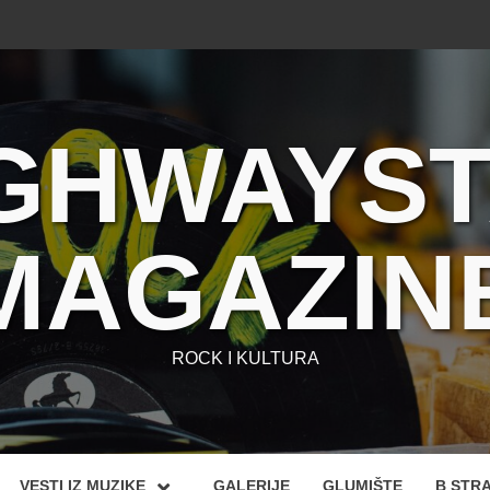
GHWAYS
MAGAZIN
ROCK I KULTURA
VESTI IZ MUZIKE
GALERIJE
GLUMIŠTE
B STR