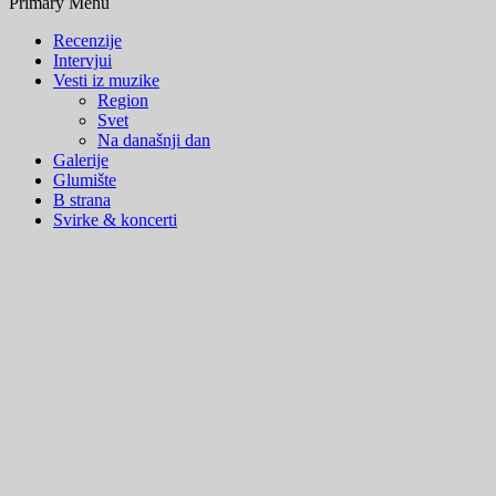
Primary Menu
Recenzije
Intervjui
Vesti iz muzike
Region
Svet
Na današnji dan
Galerije
Glumište
B strana
Svirke & koncerti