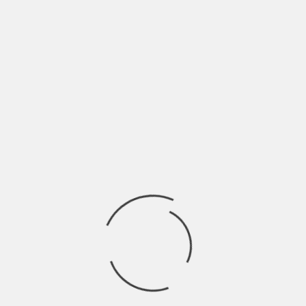
BY
HIGHWAYSTARMAGAZINE.ORG
3 YEARS AGO
Iz dubokog beogradskog rock’n’roll podzemlja, u subotu, 27.
januara, u niški AKC Fuzz stižu bendovi
REGION
VESTI IZ MUZIKE
POGONBGD I GOSTI OVE SUBOTE U
BOŽIDARCU
BY
HIGHWAYSTARMAGAZINE.ORG
7 YEARS AGO