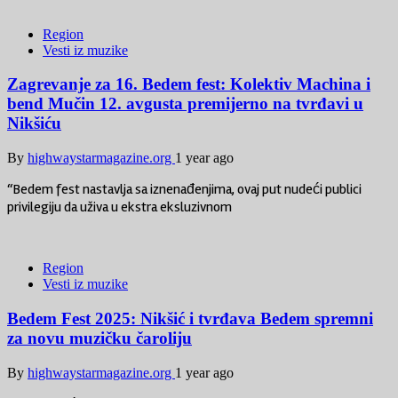
Region
Vesti iz muzike
Zagrevanje za 16. Bedem fest: Kolektiv Machina i
bend Mučin 12. avgusta premijerno na tvrđavi u
Nikšiću
By
highwaystarmagazine.org
1 year ago
“Bedem fest nastavlja sa iznenađenjima, ovaj put nudeći publici
privilegiju da uživa u ekstra eksluzivnom
Region
Vesti iz muzike
Bedem Fest 2025: Nikšić i tvrđava Bedem spremni
za novu muzičku čaroliju
By
highwaystarmagazine.org
1 year ago