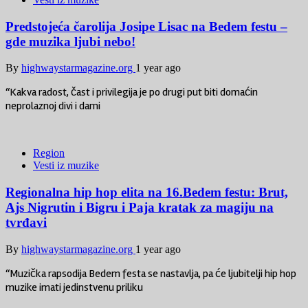
Predstojeća čarolija Josipe Lisac na Bedem festu –
gde muzika ljubi nebo!
By
highwaystarmagazine.org
1 year ago
“Kakva radost, čast i privilegija je po drugi put biti domaćin
neprolaznoj divi i dami
Region
Vesti iz muzike
Regionalna hip hop elita na 16.Bedem festu: Brut,
Ajs Nigrutin i Bigru i Paja kratak za magiju na
tvrđavi
By
highwaystarmagazine.org
1 year ago
“Muzička rapsodija Bedem festa se nastavlja, pa će ljubitelji hip hop
muzike imati jedinstvenu priliku