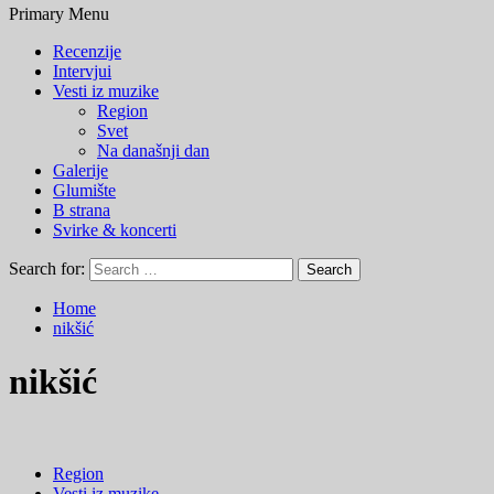
Primary Menu
Recenzije
Intervjui
Vesti iz muzike
Region
Svet
Na današnji dan
Galerije
Glumište
B strana
Svirke & koncerti
Search for:
Home
nikšić
nikšić
Region
Vesti iz muzike