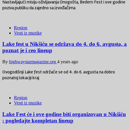
Nastavljajući misiju oživljavanja Onogošta, Bedem Fest i ove godine
poziva publiku da zajedno sa izvođačima
Region
Vesti iz muzike
Lake fest u Nikšiću se održava do 4. do 6. avgusta, a
poznat je i ceo lineup
By
highwaystarmagazine.org
4 years ago
Ovogodišnji Lake fest održaće se od 4. do 6. avgusta na dobro
poznatoj lokaciji kraj
Region
Vesti iz muzike
Lake Fest će i ove godine biti organizovan u Nikšiću
; pogledajte kompletan lineup